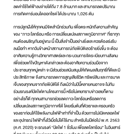
ลดค่าใช้ไฟฟ้าลงจ่ายได้ถึง 7.8 ล้านบาท และสามารถลดปริมาณ
การเกิดคาร์บอนไดออกไซด์ได้ประมาณ 1,026 ตัน
การปลูกฝังให้ทุกคนมีจิตสำนึกร่วมกัน เพื่อตระหนักถึงความสำคัญ
ของ “ภาวะโลกร้อน หรือ การเปลี่ยนแปลงสภาพภูมิอากาศ” ที่เราทุก
คนต้องเผชิญกันอยู่ขณะนี้ เป็นสิ่งจำเป็นอย่างยิ่งและควรต้องเร่งรีบ
ลงมือทำ หากวันข้างหน้าสถานการณ์ภัยพิบัติเลวร้ายยิ่งขึ้น จะต้อง
อาศัยความรู้ทางวิทยาศาสตร์และกระบวนการจัดระเบียบทางสังคม
เพื่อช่วยแก้ไขปัญหาดังกล่าวและต้องอาศัยความร่วมมือจาก
ประชาชนทุกหมู่เหล่า จะมีส่วนช่วยสนับสนุนให้เกิดผลสัมฤทธิ์ที่ดีและมี
ประสิทธิภาพ จึงสามารถลดการสูญเสียชีวิต ทรัพย์สิน และการบาด
เจ็บของทุกคนจากภัยพิบัติได้ ถึงแม้ว่าในปีนี้หลายคนอาจจะไม่ทัน
ร่วมรณรงค์ปิดไฟตามโครงการนี้ หรือไม่เคยทราบข่าวเลยก็ตาม
อย่างไรก็ดี ทุกคนสามารถช่วยลดภาวะโลกร้อนหรือลดการ
เปลี่ยนแปลงสภาพภูมิอากาศได้ โดยเริ่มต้นที่ตัวเราและครอบครัว
ของเราก่อนให้ใช้พลังงานไฟฟ้าเท่าที่จำเป็น ด้วยการไม่เปิดหลอดไฟ
และอุปกรณ์ไฟฟ้าทิ้งไว้เมื่อไม่ได้ใช้งาน สำหรับในปีต่อไป พ.ศ. 2563
(ค.ศ. 2020) จะรณรงค์ “ปิดไฟ 1 ชั่วโมง เพื่อลดโลกร้อน” ในวันเสาร์