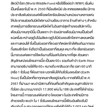
สัตว์ป่าโลก (World Wildlife Fund หรือใช้ชื่อย่อว่า WWF) เริ่มต้น
เป็นครั้งแรกในปี พ.ศ. 2550 ที่เมืองซิดนีย์ ประเทศออสเตรเลีย มีการ
ประชาสัมพันธ์รณรงค์เพื่อลดโลกร้อนโดยผ่านหน่วยงานหลายแห่ง
ให้ประชาชนช่วยกันปิดไฟตามบ้านเรือน อาคาร ร้านค้าต่าง ๆ สำหรับ
สาเหตุในการเลือกรณรงค์ปิดไฟในวันเสาร์สุดท้ายของสัปดาห์ใน
เดือนมีนาคมทุกปีนั้น เป็นเพราะว่า ช่วงปลายเดือนมีนาคมเป็นช่วงที่
แบ่งครึ่งระหว่างฤดูใบไม้ผลิและฤดูใบไม้ร่วงของซีกโลกทางตอนเหนือ
และทางตอนใต้ ซึ่งเป็นช่วงเวลาที่ดวงอาทิตย์ตกใกล้เคียงกันมากของ
ทั้งสองซีกโลก จึงถือว่าเป็นช่วงเวลาที่สมดุล เหมาะที่จะเลือกช่วงเวลา
นี้มารณรงค์ลดการใช้พลังงานที่มีผลกับโลกมากที่สุด ส่วนตรา
สัญลักษณ์ของโครงการนี้จะเป็นเลข 60+ รวมกับคำว่า Earth Hour
สามารถอธิบายได้คือ 60+ หมายถึง หกสิบบวก คือ เวลา 60 นาที
(หรือ 1 ชั่วโมง) ที่ต้องการจะบวกเพิ่มให้กับชั่วโมงของโลก (Earth
Hour) ซึ่งเป็นโลกที่เราทุกคนอาศัยอยู่ร่วมกัน จากสถิติในปี พ.ศ.
2561 ที่ผ่านมา พบว่ามีสถานที่ท่องเที่ยวสำคัญและอนุสาวรีย์จาก
ทั่วโลก ประมาณมากกว่า 17,900 แห่ง ใน 188 ประเทศที่ได้เข้าร่วม
โครงการนี้ การรณรงค์ดังกล่าว โดยเฉพาะในประเทศไทยมีการ
สำรวจแล้ว พบว่า ใน 1 ชั่วโมงของโครงการนี้เพียงวันเดียวในปี
เดียวกันนี้ จะสามารถลดการใช้กระแสไฟฟ้าได้ถึง 2,002 เมกะวัตต์