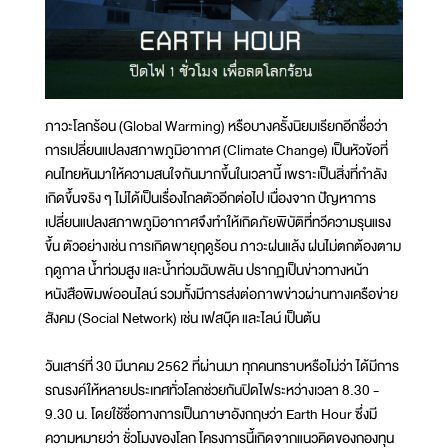
ภาวะโลกร้อน (Global Warming) หรือบางครั้งนิยมเรียกอีกชื่อว่า
การเปลี่ยนแปลงสภาพภูมิอากาศ (Climate Change) เป็นหัวข้อที่
คนไทยหันมาให้ความสนใจกันมากขึ้นในเวลานี้ เพราะเป็นสิ่งที่กำลัง
เกิดขึ้นจริง ๆ ไม่ได้เป็นเรื่องไกลตัวอีกต่อไป เนื่องจาก ปัญหาการ
เปลี่ยนแปลงสภาพภูมิอากาศจึงทำให้เกิดภัยพิบัติที่ทวีความรุนแรง
ขึ้น ตัวอย่างเช่น การเกิดพายุฤดูร้อน ภาวะฝนแล้ง ฝนไม่ตกต้องตาม
ฤดูกาล น้ำท่วมสูง และน้ำท่วมฉับพลัน ปรากฏเป็นข่าวทางหน้า
หนังสือพิมพ์ออนไลน์ รวมทั้งมีการส่งต่อภาพข่าวผ่านทางเครือข่าย
สังคม (Social Network) เช่น เฟสบุ๊ค และไลน์ เป็นต้น
วันเสาร์ที่ 30 มีนาคม 2562 ที่ผ่านมา ทุกคนทราบหรือไม่ว่า ได้มีการ
รณรงค์ให้หลายประเทศทั่วโลกช่วยกันปิดไฟระหว่างเวลา 8.30 -
9.30 น. โดยใช้ชื่อทางการเป็นภาษาอังกฤษว่า Earth Hour ซึ่งมี
ความหมายว่า ชั่วโมงของโลก โครงการนี้เกิดจากแนวคิดของกองทุน