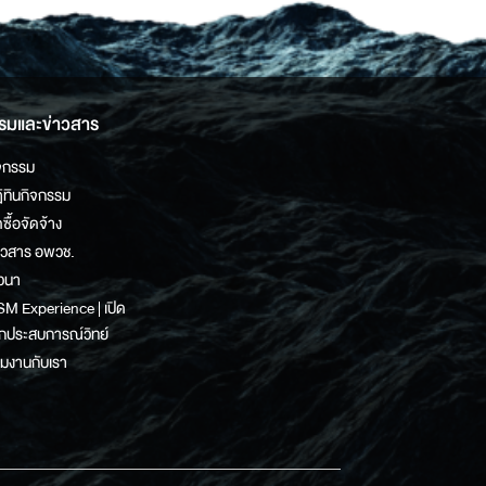
รมและข่าวสาร
จกรรม
ิทินกิจกรรม
ดซื้อจัดจ้าง
าวสาร อพวช.
วนา
M Experience | เปิด
กประสบการณ์วิทย์
วมงานกับเรา