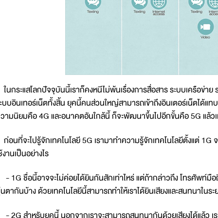
นกระแสโลกปัจจุบันนี้เราก็คงหนีไม่พ้นเรื่องการสื่อสาร ระบบเครือข่าย รวมท
ะบบอินเทอร์เน็ตทั้งสิ้น ยุคนี้คนส่วนใหญ่สามารถเข้าถึงอินเตอร์เน็ตได้แทบ
วามนิยมคือ 4G และอนาคตอันใกล้นี้ ก็จะพัฒนาขึ้นไปอีกขั้นคือ 5G แล้ว
่อนที่จะไปรู้จักเทคโนโลยี 5G เรามาทำความรู้จักเทคโนโลยีตั้งแต่ 1G
ช้งานเป็นอย่างไร
 1G ชื่อนี้อาจจะไม่ค่อยได้ยินกันสักเท่าไหร่ แต่ถ้ากล่าวถึง โทรศัพท์มื
ุ้นตากันบ้าง ด้วยเทคโนโลยีนี้สามารถทำให้เราได้ยินเสียงและสนทนาในระย
 2G สำหรับยุคนี้ นอกจากเราจะสามารถสนทนากันด้วยเสียงได้แล้ว เรายั