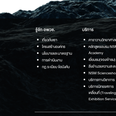
รู้จัก อพวช.
บริการ
เกี่ยวกับเรา
คาราวานวิทยาศาส
โครงสร้างองค์กร
หลักสูตรอบรม NS
Academy
นโยบายและมาตรฐาน
เยี่ยมชม(จองเข้าชม)
การดำเนินงาน
สิ่งอำนวยความสะด
กฏ ระเบียบ ข้อบังคับ
NSM Sciencesho
บริการทางวิชาการ
บริการนิทรรศการ
เคลื่อนที่ (Traveling
Exhibition Service