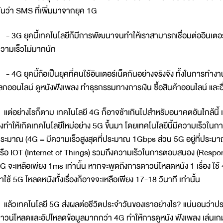
ันว่า SMS ที่เพิ่มมาจากยุค 1G
 3G ยุคนี้เทคโนโลยีก็มีการพัฒนาจนทำให้เราสามารถเชื่อมต่ออินเตอร์เน็ต 
วามเร็วไม่มากนัก
 4G ยุคนี้ถือเป็นยุคที่คนใช้อินเตอร์เน็ตกันอย่างจริงจัง ทั้งในการท
ลกออนไลน์ ดูหนังฟังเพลง ทำธุรกรรมทางการเงิน ซื้อสินค้าออนไลน์ และอ
ต่อย่างไรก็ตาม เทคโนโลยี 4G ก็อาจช้าเกินไปสำหรับอนาคตอันใกล้นี้ 
ึงทำให้เกิดเทคโนโลยีใหม่อย่าง 5G ขึ้นมา โดยเทคโนโลยีนี้มีความเร็วในการ
ระมาณ (4G = มีความเร็วสูงสุดที่ประมาณ 1Gbps ส่วน 5G อยู่ที่ประมา
รือ IOT (Internet of Things) รวมถึงความเร็วในการตอบสนอง (Response
G จะเหลือเพียง 1ms เท่านั้น หากจะพูดถึงการดาวน์โหลดหนัง 1 เรื่อง ใ
้าใช้ 5G โหลดหนังทั้งเรื่องก็อาจจะเหลือเพียง 17-18 วินาที เท่านั้น
ล้วเทคโนโลยี 5G ส่งผลต่อชีวิตประจำวันของเราอย่างไร? แน่นอนว่าป
าวน์โหลดและอัปโหลดข้อมูลมากกว่า 4G ทำให้การดูหนัง ฟังเพลง เล่นเกมส์ ท