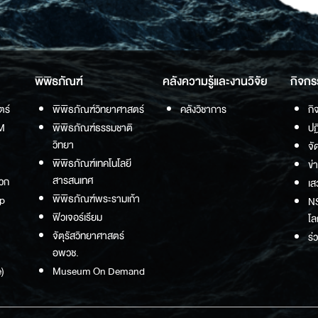
พิพิธภัณฑ์
คลังความรู้และงานวิจัย
กิจกร
ตร์
พิพิธภัณฑ์วิทยาศาสตร์
คลังวิชาการ
กิ
M
พิพิธภัณฑ์ธรรมชาติ
ปฏ
วิทยา
จั
พิพิธภัณฑ์เทคโนโลยี
ข่
สารสนเทศ
วก
เส
พิพิธภัณฑ์พระรามเก้า
p
NS
ฟิวเจอร์เรียม
โล
จัตุรัสวิทยาศาสตร์
ร่
อพวช.
)
Museum On Demand