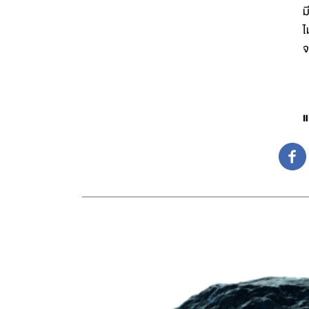
ม
ไ
จ
แ