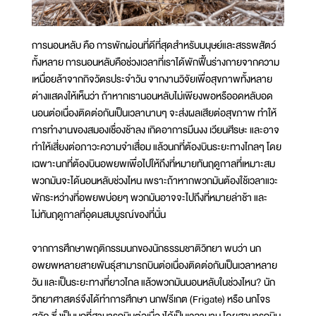
การนอนหลับ คือ การพักผ่อนที่ดีที่สุดสำหรับมนุษย์และสรรพสัตว์
ทั้งหลาย การนอนหลับคือช่วงเวลาที่เราได้พักฟื้นร่างกายจากความ
เหนื่อยล้าจากกิจวัตรประจำวัน จากงานวิจัยเพื่อสุขภาพทั้งหลาย
ต่างแสดงให้เห็นว่า ถ้าหากเรานอนหลับไม่เพียงพอหรืออดหลับอด
นอนต่อเนื่องติดต่อกันเป็นเวลานานๆ จะส่งผลเสียต่อสุขภาพ ทำให้
การทำงานของสมองเชื่องช้าลง เกิดอาการมึนงง เวียนศีรษะ และอาจ
ทำให้เสี่ยงต่อภาวะความจำเสื่อม แล้วนกที่ต้องบินระยะทางไกลๆ โดย
เฉพาะนกที่ต้องบินอพยพเพื่อไปให้ถึงที่หมายทันฤดูกาลที่เหมาะสม
พวกมันจะได้นอนหลับช่วงไหน เพราะถ้าหากพวกมันต้องใช้เวลาแวะ
พักระหว่างที่อพยพบ่อยๆ พวกมันอาจจะไปถึงที่หมายล่าช้า และ
ไม่ทันฤดูกาลที่อุดมสมบูรณ์ของที่นั่น
จากการศึกษาพฤติกรรมนกของนักธรรมชาติวิทยา พบว่า นก
อพยพหลายสายพันธุ์สามารถบินต่อเนื่องติดต่อกันเป็นเวลาหลาย
วัน และเป็นระยะทางที่ยาวไกล แล้วพวกมันนอนหลับในช่วงไหน? นัก
วิทยาศาสตร์จึงได้ทำการศึกษา นกฟรีเกต (Frigate) หรือ นกโจร