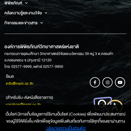
พิพิธภัณฑ์
คลังความรู้และงานวิจัย
กิจกรรมและข่าวสาร
องค์การพิพิธภัณฑ์วิทยาศาสตร์แห่งชาติ
กระทรวงการอุดมศึกษา วิทยาศาสตร์วิจัยและนวัตกรรม 39 หมู่ 3 ต.คลองห้า
อ.คลองหลวง จ.ปทุมธานี 12120
โทร: 02577-9999, แฟกซ์ 02577-9900
อีเมล
info@nsm.or.th
(สำหรับรับ-ส่งหนังสือราชการ)
saraban@nsm.or.th
เว็บไซค์ มีการเก็บข้อมูลการใช้งานเว็บไซต์ (Cookies) เพื่อพัฒนาประสบการณ์
ของผู้ใช้ให้ดียิ่งขึ้น คลิกเพื่อดูข้อมูลเพิ่มเติมเกี่ยวกับการใช้คุกกี้ของเราผ่านทาง
ช่องทางการสอบถามข้อมูล
‘นโยบายความเป็นส่วนตัว'