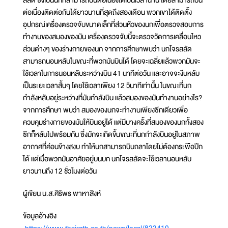
สลัด ซึ่งเป็นนกที่สามารถบินต่อเนื่องได้เป็นเวลานาน โดยสามารถบิน
ต่อเนื่องติดต่อกันได้ยาวนานที่สุดถึงสองเดือน พวกเขาได้ติดตั้ง
อุปกรณ์เครื่องตรวจจับขนาดเล็กที่ส่วนหัวของนกเพื่อตรวจสอบการ
ทำงานของสมองของมัน เครื่องตรวจจับนี้จะตรวจวัดการเคลื่อนไหว
ส่วนต่างๆ ของร่างกายของนก จากการศึกษาพบว่า นกโจรสลัด
สามารถนอนหลับในขณะที่พวกมันบินได้ โดยจะเฉลี่ยแล้วพวกมันจะ
ใช้เวลาในการนอนหลับระหว่างบิน 41 นาทีต่อวัน และอาจจะงีบหลับ
เป็นระยะเวลาสั้นๆ โดยใช้เวลาเพียง 12 วินาทีเท่านั้น ในขณะที่นก
กำลังหลับอยู่ระหว่างที่มันกำลังบิน แล้วสมองของมันทำงานอย่างไร?
จากการศึกษา พบว่า สมองของนกจะทำงานเพียงซีกเดียวเพื่อ
ควบคุมร่างกายของมันให้บินอยู่ได้ แต่มีบางครั้งที่สมองของนกทั้งสอง
ซีกก็หลับไปพร้อมกัน ซึ่งมักจะเกิดขึ้นขณะที่นกกำลังบินอยู่ในสภาพ
อากาศที่ค่อนข้างสงบ ทำให้นกสามารถบินถลาโดยไม่ต้องกระพือปีก
ได้ แต่เมื่อพวกมันอาศัยอยู่บนบก นกโจรสลัดจะใช้เวลานอนหลับ
ยาวนานถึง 12 ชั่วโมงต่อวัน
ผู้เขียน น.ส.ศิริพร พาหาสิงห์
ข้อมูลอ้างอิง