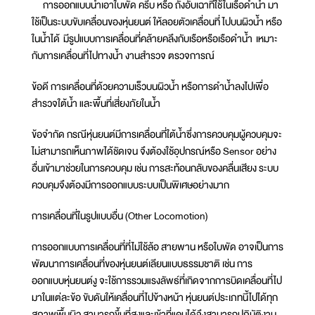
การออกแบบนำเอาใบพัด ครีบ หรือ ถังอับเฉาที่ใช้ในเรือดำน้ำ มา
ใช้เป็นระบบขับเคลื่อนของหุ่นยนต์ ให้ลอยตัวเคลื่อนที่ ไปบนผิวน้ำ หรือ
ในน้ำได้ มีรูปแบบการเคลื่อนที่คล้ายคลึงกับเรือหรือเรือดำน้ำ เหมาะ
กับการเคลื่อนที่ไปทางน้ำ งานสำรวจ ตรวจการณ์
ข้อดี การเคลื่อนที่ด้วยความเร็วบนผิวน้ำ หรือการดำน้ำลงไปเพื่อ
สำรวจใต้น้ำ และพื้นที่เสี่ยงภัยในน้ำ
ข้อจำกัด กรณีหุ่นยนต์มีการเคลื่อนที่ใต้น้ำซึ่งการควบคุมผู้ควบคุมจะ
ไม่สามารถเห็นภาพได้ชัดเจน จึงต้องใช้อุปกรณ์หรือ Sensor อย่าง
อื่นเข้ามาช่วยในการควบคุม เช่น การสะท้อนกลับของคลื่นเสียง ระบบ
ควบคุมจึงต้องมีการออกแบบระบบเป็นพิเศษอย่างมาก
การเคลื่อนที่ในรูปแบบอื่น (Other Locomotion)
การออกแบบการเคลื่อนที่ที่ไม่ใช้ล้อ สายพาน หรือใบพัด อาจเป็นการ
พัฒนาการเคลื่อนที่ของหุ่นยนต์เลียนแบบธรรมชาติ เช่น การ
ออกแบบหุ่นยนต์งู จะใช้การรวมแรงลัพธ์ที่เกิดจากการบิดเคลื่อนที่ไป
มาในแต่ละข้อ ขับดันให้เคลื่อนที่ไปข้างหน้า หุ่นยนต์ประเภทนี้ไปได้ทุก
สภาพพื้นผิว สามารถขึ้นที่สูงและเข้าที่แคบได้จึงสามารถปฏิบัติงาน