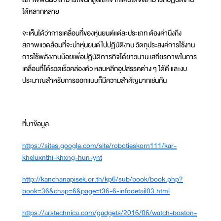
ได้หลากหลาย
จะเห็นได้ว่าการเคลื่อนที่ของหุ่นยนต์แต่ละประเภท ต้องคำนึงถึง
สภาพแวดล้อมที่จะนำหุ่นยนต์ไปปฏิบัติงาน วัตถุประสงค์การใช้งาน
การใช้พลังงานน้อยเพื่อปฏิบัติภารกิจได้ยาวนาน เสถียรภาพในการ
เคลื่อนที่ได้รวดเร็วคล่องตัว หลบหลีกอุปสรรคต่าง ๆ ได้ดี และงบ
ประมาณสำหรับการออกแบบก็มีความสำคัญมากเช่นกัน
ที่มาข้อมูล
https://sites.google.com/site/robotieskorn111/kar-
kheluxnthi-khxng-hun-ynt
http://kanchanapisek.or.th/kp6/sub/book/book.php?
book=36&chap=6&page=t36-6-infodetail03.html
https://arstechnica.com/gadgets/2016/06/watch-boston-