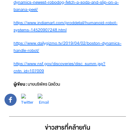
dynamics-newest-robodog-fetch-a-soda-and-slip-on-a-
banana-peel/
https://www.indiamart.com/proddetail/humanoid-robot-
systems-14520907248.html
https://www.dailygizmo.tv/2019/04/02/boston-dynamics-
handle-robot/
https://www.nsf.gov/discoveries/disc_summ.jsp?
cntn_id=107009
ผู้เขียน :
นายบริพัตร นิลอ้วน
ข่าวสารที่่คล้ายกัน