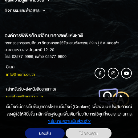
คลังความรู้และงานวิจัย
กิจกรรมและข่าวสาร
องค์การพิพิธภัณฑ์วิทยาศาสตร์แห่งชาติ
กระทรวงการอุดมศึกษา วิทยาศาสตร์วิจัยและนวัตกรรม 39 หมู่ 3 ต.คลองห้า
อ.คลองหลวง จ.ปทุมธานี 12120
โทร: 02577-9999, แฟกซ์ 02577-9900
อีเมล
info@nsm.or.th
(สำหรับรับ-ส่งหนังสือราชการ)
saraban@nsm.or.th
เว็บไซค์ มีการเก็บข้อมูลการใช้งานเว็บไซต์ (Cookies) เพื่อพัฒนาประสบการณ์
ของผู้ใช้ให้ดียิ่งขึ้น คลิกเพื่อดูข้อมูลเพิ่มเติมเกี่ยวกับการใช้คุกกี้ของเราผ่านทาง
ช่องทางการสอบถามข้อมูล
‘นโยบายความเป็นส่วนตัว'
ยอมรับ
ไม่ ขอบคุณ