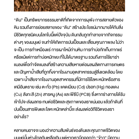
“ดิน” เป็นทรัพยากรธรรมชาติที่เกิดจากการผุพัง การสลายตัวของ
หิน รวมถึงการย่อยสลายของ “ดิน” สร้างประโยชน์มากมายให้กับสิ่ง
มีชีวิตทุกชนิดบนโลกใบนี้แต่ปัจจุบัน ดินกลับถูกทำลายจากกิจกรรม
ต่างๆ ของมนุษย์ จนทำให้เกิดการปนเปื้อนและเสื่อมคุณภาพลง ไม่ว่า
จะเป็น การทำเหมืองแร่ การเผาไหม้ถ่านหิน การทำบ่อกักเก็บกากแร่
หรือแม้แต่การทำบ่อหมักขยะที่ไม่ได้มาตรฐาน รวมถึงการใช้ยาฆ่า
แมลงเพื่อกำจัดแมลงที่สร้างความเสียหายต่อผลผลิตทางการเกษตร
และปัญหาน้ำเสียที่ถูกทิ้งจากโรงงานอุตสาหกรรมสู่สิ่งแวดล้อม โดย
เฉพาะน้ำเสียจากโรงงานอุตสาหกรรมที่มีการใช้โลหะหนักหรือสาร
เคมีอันตราย เช่น ตะกั่ว (Pb) แคดเมียม (Cd) ปรอท (Hg) ทองแดง
(Cu) สังกะสี (Zn) สารหนู (As) และพีซีบี (PCB) ซึ่งหากร่างกายได้รับ
เข้าไปจะส่งผลกระทบต่อชีวิตและสุขภาพของเราแน่นอน แล้วถ้าดินที่
ปนเปื้อนสารพิษและโลหะหนักเหล่านี้จะส่งผลต่อวิถีชีวิตของเรา
อย่างไร?
หลายคนอาจจะมองว่าความสัมพันธ์ของดินและคุณภาพชีวิตของ
มนุษย์นั้นห่างไกลกันเหลือเกิน แต่หากเรานึกออกว่า “ข้าว” มีความ