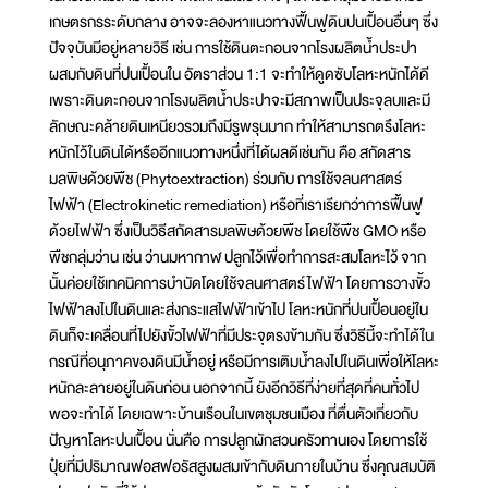
เกษตรกรระดับกลาง อาจจะลองหาแนวทางฟื้นฟูดินปนเปื้อนอื่นๆ ซึ่ง
ปัจจุบันมีอยู่หลายวิธี เช่น การใช้ดินตะกอนจากโรงผลิตน้ำประปา
ผสมกับดินที่ปนเปื้อนใน อัตราส่วน 1:1 จะทำให้ดูดซับโลหะหนักได้ดี
เพราะดินตะกอนจากโรงผลิตน้ำประปาจะมีสภาพเป็นประจุลบและมี
ลักษณะคล้ายดินเหนียวรวมถึงมีรูพรุนมาก ทำให้สามารถตรึงโลหะ
หนักไว้ในดินได้หรืออีกแนวทางหนึ่งที่ได้ผลดีเช่นกัน คือ สกัดสาร
มลพิษด้วยพืช (Phytoextraction) ร่วมกับ การใช้จลนศาสตร์
ไฟฟ้า (Electrokinetic remediation) หรือที่เราเรียกว่าการฟื้นฟู
ด้วยไฟฟ้า ซึ่งเป็นวิธีสกัดสารมลพิษด้วยพืช โดยใช้พืช GMO หรือ
พืชกลุ่มว่าน เช่น ว่านมหากาฬ ปลูกไว้เพื่อทำการสะสมโลหะไว้ จาก
นั้นค่อยใช้เทคนิคการบำบัดโดยใช้จลนศาสตร์ไฟฟ้า โดยการวางขั้ว
ไฟฟ้าลงไปในดินและส่งกระแสไฟฟ้าเข้าไป โลหะหนักที่ปนเปื้อนอยู่ใน
ดินก็จะเคลื่อนที่ไปยังขั้วไฟฟ้าที่มีประจุตรงข้ามกัน ซึ่งวิธีนี้จะทำได้ใน
กรณีที่อนุภาคของดินมีน้ำอยู่ หรือมีการเติมน้ำลงไปในดินเพื่อให้โลหะ
หนักละลายอยู่ในดินก่อน นอกจากนี้ ยังอีกวิธีที่ง่ายที่สุดที่คนทั่วไป
พอจะทำได้ โดยเฉพาะบ้านเรือนในเขตชุมชนเมือง ที่ตื่นตัวเกี่ยวกับ
ปัญหาโลหะปนเปื้อน นั่นคือ การปลูกผักสวนครัวทานเอง โดยการใช้
ปุ๋ยที่มีปริมาณฟอสฟอรัสสูงผสมเข้ากับดินภายในบ้าน ซึ่งคุณสมบัติ