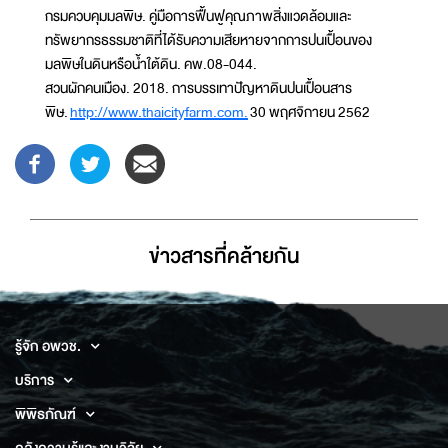
กรมควบคุมมลพิษ. คู่มือการฟื้นฟูคุณภาพสิ่งแวดล้อมและ
ทรัพยากรธรรมชาติที่ได้รับความเสียหายจากการปนเปื้อนของ
มลพิษในดินหรือน้ำใต้ดิน. คพ.08-044.
สวนผักคนเมือง. 2018. การบรรเทาปัญหาดินปนเปื้อนสาร
พิษ.
http://www.thaicityfarm.com.
30 พฤศจิกายน 2562
ข่าวสารที่่คล้ายกัน
รู้จัก อพวช.
บริการ
พิพิธภัณฑ์