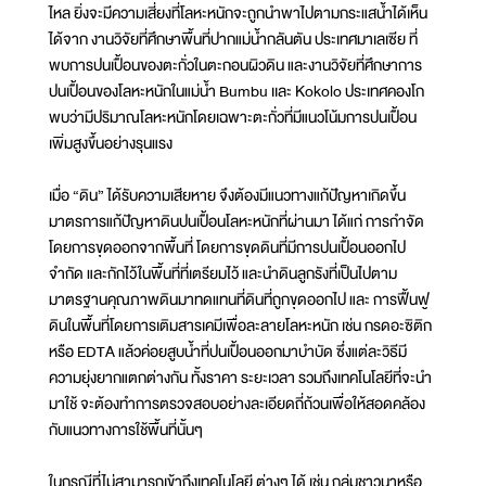
ไหล ยิ่งจะมีความเสี่ยงที่โลหะหนักจะถูกนำพาไปตามกระแสน้ำได้เห็น
ได้จาก งานวิจัยที่ศึกษาพื้นที่ปากแม่น้ำกลันตัน ประเทศมาเลเซีย ที่
พบการปนเปื้อนของตะกั่วในตะกอนผิวดิน และงานวิจัยที่ศึกษาการ
ปนเปื้อนของโลหะหนักในแม่น้ำ Bumbu เเละ Kokolo ประเทศคองโก
พบว่ามีปริมาณโลหะหนักโดยเฉพาะตะกั่วที่มีแนวโน้มการปนเปื้อน
เพิ่มสูงขึ้นอย่างรุนแรง
เมื่อ “ดิน” ได้รับความเสียหาย จึงต้องมีแนวทางแก้ปัญหาเกิดขึ้น
มาตรการแก้ปัญหาดินปนเปื้อนโลหะหนักที่ผ่านมา ได้แก่ การกำจัด
โดยการขุดออกจากพื้นที่ โดยการขุดดินที่มีการปนเปื้อนออกไป
จำกัด และกักไว้ในพื้นที่ที่เตรียมไว้ และนำดินลูกรังที่เป็นไปตาม
มาตรฐานคุณภาพดินมาทดแทนที่ดินที่ถูกขุดออกไป และ การฟื้นฟู
ดินในพื้นที่โดยการเติมสารเคมีเพื่อละลายโลหะหนัก เช่น กรดอะซิติก
หรือ EDTA แล้วค่อยสูบน้ำที่ปนเปื้อนออกมาบำบัด ซึ่งแต่ละวิธีมี
ความยุ่งยากแตกต่างกัน ทั้งราคา ระยะเวลา รวมถึงเทคโนโลยีที่จะนำ
มาใช้ จะต้องทำการตรวจสอบอย่างละเอียดถี่ถ้วนเพื่อให้สอดคล้อง
กับแนวทางการใช้พื้นที่นั้นๆ
ในกรณีที่ไม่สามารถเข้าถึงเทคโนโลยี ต่างๆ ได้ เช่น กลุ่มชาวนาหรือ