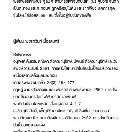
ฟอสฟอรัสที่ให้ประจุลบ จะสามารถเข้าจับกับโลหะ (ประจุบวก) จนตก
เป็นตะกอน และตะกอนจะถูกตรึงอยู่ในดิน และรากพืชจะลดการดูด
ซับโลหะได้ร้อยละ 65 - 98 ซึ่งขึ้นอยู่กับชนิดของพืช
ผู้เขียน เพชรกวินท์ เนื่องสมศรี
Reference
อนุพงศ์ คุ้มเวช, คณิตา ตังคณานุรักษ์, นิพนธ์ ตังคณานุรักษ์ และวัช
รพงษ์ วาระรัมย์. 2561. การตรึงโลหะหนักในดินปนเปื้อนบริเวณรอบ
เหมืองสังกะสีด้วยดินตะกอน.
เกษตรพระจอมเกล้า. 36(3): 168-177.
กฤษฎี วานิชสวัสดิ์วิชัย และ พันธวัศ สัมพันธ์พานิช. 2562. การประ
ยุกตใชจลนศาสตรไฟฟาบําบัดและฟนฟู
พื้นที่ปนเปื้อนโลหะหนัก. สิ่งแวดล้อม. 4: 1-7.
ธงชัย สุธีรศักดิ์, เพ็ญศิริ เอกจิตต์, ณัฐรดี ชิดเชี่ยว, กนกวรรณ
พงษ์กัณจน์ณิชา และ เวียงชัย จงศรีรัตนกุล. 2562. การประเมินการ
ปนเปื้อนของทองแดง