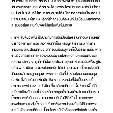
เหนือของประเทศไทย จำนวน 54 ตัวอย่าง พบว่ามีโลหะหนักปนเปื้อน
เกินค่ามาตรฐาน 23 ตัวอย่าง โดยเฉพาะโครเมียมและตะกั่วนั้นมีการ
ปนเปื้อนในระดับที่ไม่สามารถยอมรับได้ แม้สาเหตุการปนเปื้อนอาจมี
หลายปัจจัย แต่สาเหตุหลักที่สำคัญ นั่นคือ ดินที่ปนเปื้อนมีผลต่อการ
สะสมของโลหะหนักในพืชที่ปลูกในพื้นที่นั้นด้วย
หากจะสืบค้นว่าพื้นที่ใดบ้างที่มีการปนเปื้อนโลหะหนักที่อันตรายเหล่า
นี้ เราอาจคาดการณ์ได้ว่าพื้นที่ที่เป็นแหล่งอุตสาหกรรม การทำ
เหมืองแร่ มีแนวโน้มที่ดินจะมีการปนเปื้อนสูง ซึ่งก็เป็นจริงตามนั้น จาก
งานวิจัยที่ได้ทำการตรวจสอบปริมาณโลหะหนักในตะกอนดินของ
คลองบางใหญ่ จ. ภูเก็ต ที่เป็นแหล่งโรงงานอุตสาหกรรมอันเฟื่องฟูใน
อดีต พบว่ามีความเข้มข้นโลหะหนัก ได้แก่ ทองแดง ตะกั่ว และสังกะสี
เกินเกณฑ์มาตรฐานคุณภาพตะกอนดินที่กำหนดโดยกรมควบคุม
มลพิษ สิ่งที่น่ากังวลเพิ่มเติม คือ หากโลหะหนักที่ปนเปื้อนเหล่านี้
สามารถแพร่กระจายไปได้ไกลขึ้น แล้วจะเกิดอะไรขึ้น? หากพื้นที่ที่
ไม่มีการป้องกันการรั่วไหล หรืออาจถูกน้ำฝนชะล้าง ไปรวมกับแหล่ง
น้ำธรรมชาติ มันย่อมส่งผลกระทบกับสิ่งมีชีวิตในน้ำ และสภาพ
แวดล้อมของแหล่งน้ำ รวมไปถึงอาชีพการประมงก็จะได้รับผลพวง
ตามไปด้วย ส่วนที่ดินปนเปื้อนโลหะหนักใกล้คลองหรือใกล้แหล่งน้ำ