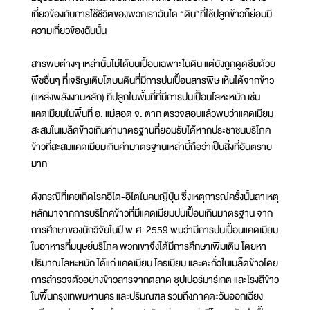
เกี่ยวข้องกับการใช้ชีวิตของพวกเราฉันใด “ดิน”ที่ใช้ปลูกข้าวก็ย่อมมี
ความเกี่ยวข้องฉันนั้น
สารพิษต่างๆ เหล่านั้นไม่ได้บนเปื้อนเฉพาะในดิน แต่ยังถูกดูดซึมด้วย
พืชอื่นๆ ที่เจริญเติบโตบนดินที่มีการปนเปื้อนสารพิษ เห็นได้จากข้าว
(แหล่งพลังงานหลัก) ที่ปลูกในพื้นที่ที่มีการปนเปื้อนโลหะหนัก เช่น
แคดเมียมในพื้นที่ อ. แม่สอด จ. ตาก ตรวจสอบแล้วพบว่าแคดเมียม
สะสมในเมล็ดข้าวเกินค่ามาตรฐานที่ยอมรับได้หากประชาชนบริโภค
ข้าวที่สะสมแคดเมียมเกินค่ามาตรฐานเหล่านี้ถือว่าเป็นสิ่งที่อันตราย
มาก
ดังกรณีที่เคยเกิดโรคอิไต-อิไตในคนญี่ปุ่น ซึ่งเหตุการณ์ครั้งนั้นสาเหตุ
หลักมาจากการบริโภคข้าวที่มีแคดเมียมปนเปื้อนเกินมาตรฐาน จาก
การศึกษาของนักวิจัยในปี พ.ศ. 2559 พบว่ามีการปนเปื้อนแคดเมียม
ในอาหารที่มนุษย์บริโภค พวกเขาจึงได้มีการศึกษาเพิ่มเติม โดยหา
ปริมาณโลหะหนัก ได้แก่ แคดเมียม โครเมียม และตะกั่วในเมล็ดข้าวโดย
การสำรวจตัวอย่างข้าวสารจากตลาด ซุปเปอร์มาร์เกต และโรงสีข้าว
ในพื้นกรุงเทพมหานคร และปริมณฑล รวมถึงภาคตะวันออกเฉียง