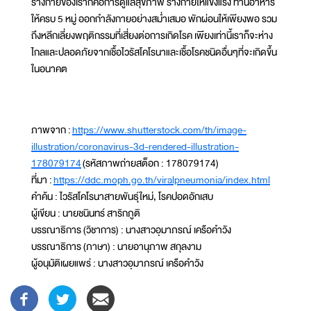
ร่างกายของเราก็คือการดูแลสุขภาพ ร่างกายให้แข็งแรง ทานอาหาร
ให้ครบ 5 หมู่ ออกกำลังกายอย่างสม่ำเสมอ พักผ่อนให้เพียงพอ รวม
ถึงหลีกเลี่ยงพฤติกรรมที่เสี่ยงต่อการเกิดโรค เพียงเท่านี้เราก็จะห่าง
ไกลและปลอดภัยจากเชื้อไวรัสโคโรนาและเชื้อโรคชนิดอื่นๆที่จะเกิดขึ้น
ในอนาคต
ภาพจาก :
https://www.shutterstock.com/th/image-
illustration/coronavirus-3d-rendered-illustration-
178079174
(รหัสภาพถ่ายสต็อก : 178079174)
ที่มา :
https://ddc.moph.go.th/viralpneumonia/index.html
คำค้น : ไวรัสโคโรนาสายพันธุ์ใหม่, โรคปอดอักเสบ
ผู้เขียน : นายชนินทร์ สาริกภูติ
บรรณาธิการ (วิชาการ) : นางสาวอุมาภรณ์ เครือคำวัง
บรรณาธิการ (ภาษา) : นายอานุภาพ สกุลงาม
ผู้อนุมัติเผยแพร่ : นางสาวอุมาภรณ์ เครือคำวัง