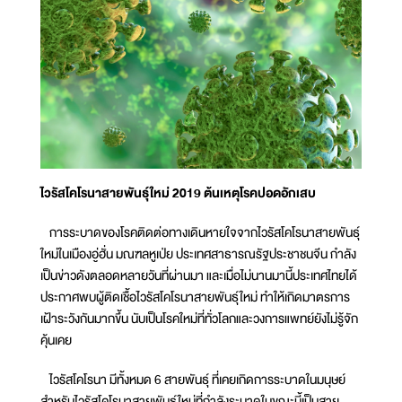
ไวรัสโคโรนาสายพันธุ์ใหม่ 2019 ต้นเหตุโรคปอดอักเสบ
การระบาดของโรคติดต่อทางเดินหายใจจากไวรัสโคโรนาสายพันธุ์
ใหม่ในเมืองอู่ฮั่น มณฑลหูเป่ย ประเทศสาธารณรัฐประชาชนจีน กำลัง
เป็นข่าวดังตลอดหลายวันที่ผ่านมา และเมื่อไม่นานมานี้ประเทศไทยได้
ประกาศพบผู้ติดเชื้อไวรัสโคโรนาสายพันธุ์ใหม่ ทำให้เกิดมาตรการ
เฝ้าระวังกันมากขึ้น นับเป็นโรคใหม่ที่ทั่วโลกและวงการแพทย์ยังไม่รู้จัก
คุ้นเคย
ไวรัสโคโรนา มีทั้งหมด 6 สายพันธุ์ ที่เคยเกิดการระบาดในมนุษย์
สำหรับไวรัสโคโรนาสายพันธุ์ใหม่ที่กำลังระบาดในขณะนี้เป็นสาย