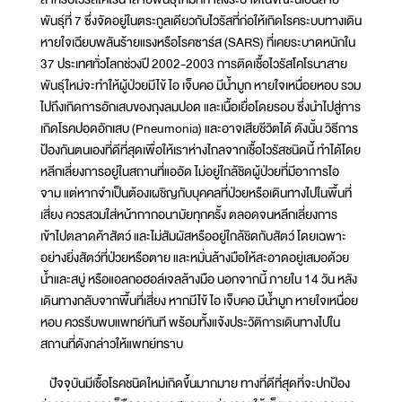
พันธุ์ที่ 7 ซึ่งจัดอยู่ในตระกูลเดียวกับไวรัสที่ก่อให้เกิดโรคระบบทางเดิน
หายใจเฉียบพลันร้ายแรงหรือโรคซาร์ส (SARS) ที่เคยระบาดหนักใน
37 ประเทศทั่วโลกช่วงปี 2002-2003 การติดเชื้อไวรัสโคโรนาสาย
พันธุ์ใหม่จะทำให้ผู้ป่วยมีไข้ ไอ เจ็บคอ มีน้ำมูก หายใจเหนื่อยหอบ รวม
ไปถึงเกิดการอักเสบของถุงลมปอด และเนื้อเยื่อโดยรอบ ซึ่งนำไปสู่การ
เกิดโรคปอดอักเสบ (Pneumonia) และอาจเสียชีวิตได้ ดังนั้น วิธีการ
ป้องกันตนเองที่ดีที่สุดเพื่อให้เราห่างไกลจากเชื้อไวรัสชนิดนี้ ทำได้โดย
หลีกเลี่ยงการอยู่ในสถานที่แออัด ไม่อยู่ใกล้ชิดผู้ป่วยที่มีอาการไอ
จาม แต่หากจำเป็นต้องเผชิญกับบุคคลที่ป่วยหรือเดินทางไปในพื้นที่
เสี่ยง ควรสวมใส่หน้ากากอนามัยทุกครั้ง ตลอดจนหลีกเลี่ยงการ
เข้าไปตลาดค้าสัตว์ และไม่สัมผัสหรืออยู่ใกล้ชิดกับสัตว์ โดยเฉพาะ
อย่างยิ่งสัตว์ที่ป่วยหรือตาย และหมั่นล้างมือให้สะอาดอยู่เสมอด้วย
น้ำและสบู่ หรือแอลกอฮอล์เจลล้างมือ นอกจากนี้ ภายใน 14 วัน หลัง
เดินทางกลับจากพื้นที่เสี่ยง หากมีไข้ ไอ เจ็บคอ มีน้ำมูก หายใจเหนื่อย
หอบ ควรรีบพบแพทย์ทันที พร้อมทั้งแจ้งประวัติการเดินทางไปใน
สถานที่ดังกล่าวให้แพทย์ทราบ
ปัจจุบันมีเชื้อโรคชนิดใหม่เกิดขึ้นมากมาย ทางที่ดีที่สุดที่จะปกป้อง