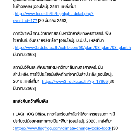
ในข้าวลดลง [ออนไลน์]. 2561, แหล่งที่มา
:
http://www.tei.or.th/th/highlight_detail.php?
event_id=177
[30 มีนาคม 2563]
ภาควิชาเคมี คณะวิทยาศาสตร์ มหาวิทยาลัยเกษตรศาสตร์. พิษ
ไซยาไนด์: อันตรายจริงหรือ? [ออนไลน์]. ม.ป.ป., แหล่งที่มา
:
http://www3.rdi.ku.ac.th/exhibition/50/plant/03_plant/03_plant.
มีนาคม 2563]
สถาบันวิจัยและพัฒนาแห่งมหาวิทยาลัยเกษตรศาสตร์. มัน
สำปะหลัง: การใช้ประโยชน์ผลิตภัณฑ์จากมันสำปะหลัง [ออนไลน์].
2015, แหล่งที่มา :
https://www3.rdi.ku.ac.th/?p=17866
[30
มีนาคม 2563]
แหล่งค้นคว้าเพิ่มเติม
FLAGFROG Office. ภาวะโลกร้อนกำลังทำให้อาหารธรรมดา ๆ มี
ประโยชน์น้อยลงและกลายเป็น “พิษ” [ออนไลน์]. 2020, แหล่งที่มา
:
https://www.flagfrog.com/climate-change-toxic-food/
[30