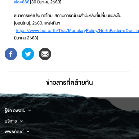
aid=686
[30 มีนาคม 2563]
ธนาคารแห่งประเทศไทย. สถานการณ์มันสำปะหลังที่เปลี่ยนแปลงไป
[ออนไลน์]. 2560, แหล่งที่มา
:
https://www.bot.or.th/Thai/MonetaryPolicy/NorthEastern/DocLi
มีนาคม 2563]
ข่าวสารที่่คล้ายกัน
รู้จัก อพวช.
บริการ
พิพิธภัณฑ์