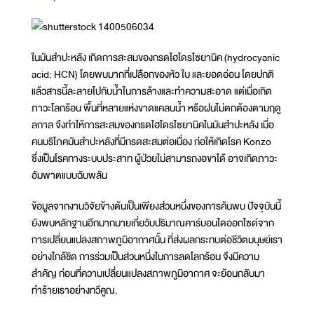
ในมันสำปะหลัง เกิดการสะสมของกรดไฮโดรไซยานิค (hydrocyanic
acid: HCN) โดยพบมากที่เปลือกของหัว ใบ และยอดอ่อน โดยปกติ
แล้วสารนี้ละลายไปกับน้ำในการล้างและทำความสะอาด แต่เมื่อเกิด
ภาวะโลกร้อน พื้นที่หลายแห่งขาดแคลนน้ำ หรือฝนไม่ตกต้องตามฤดู
ลกาล จึงทำให้การสะสมของกรดไฮโดรไซยานิคในมันสำปะหลัง เมื่อ
คนบริโภคมันสำปะหลังที่มีกรดสะสมต่อเนื่อง ก่อให้เกิดโรค Konzo
ซึ่งเป็นโรคทางระบบประสาท ผู้ป่วยไม่สามารถงอขาได้ อาจเกิดภาวะ
อัมพาตแบบฉับพลัน
ข้อมูลจากงานวิจัยข้างต้นเป็นเพียงส่วนหนึ่งของการค้นพบ ปัจจุบันนี้
ยังพบหลักฐานอีกมากมายเกี่ยวับปริมาณคาร์บอนไดออกไซด์จาก
การเปลี่ยนแปลงสภาพภูมิอากาศนั้น ที่ส่งผลกระทบต่อชีวิตมนุษย์เรา
อย่างใกล้ชิด การร่วมเป็นส่วนหนึ่งในการลดโลกร้อน จึงมีความ
สำคัญ ก่อนที่ความเปลี่ยนแปลงสภาพภูมิอากาศ จะย้อนกลับมา
ทำร้ายเราอย่างทวีคูณ.