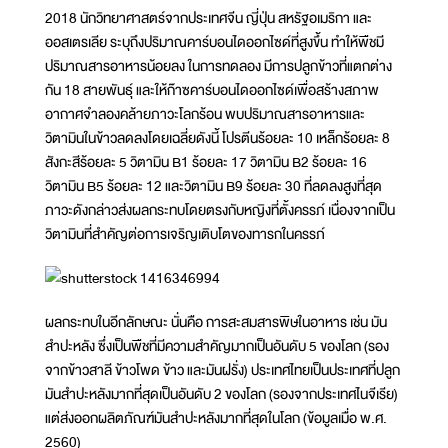
2018 นักวิทยาศาสตร์จากประเทศจีน ญี่ปุ่น สหรัฐอเมริกา และ
ออสเตรเลีย ระบุถึงปริมาณคาร์บอนไดออกไซด์ที่สูงขึ้น ทำให้พืชมี
ปริมาณสารอาหารน้อยลง ในการทดลอง มีการปลูกข้าวที่แตกต่าง
กัน 18 สายพันธุ์ และให้ก๊าซคาร์บอนไดออกไซด์เพื่อสร้างสภาพ
อากาศจำลองคล้ายภาวะโลกร้อน พบปริมาณสารอาหารและ
วิตามินในข้าวลดลงโดยเฉลี่ยดังนี้ โปรตีนร้อยละ 10 เหล็กร้อยละ 8
สังกะสีร้อยละ 5 วิตามิน B1 ร้อยละ 17 วิตามิน B2 ร้อยละ 16
วิตามิน B5 ร้อยละ 12 และวิตามิน B9 ร้อยละ 30 ที่ลดลงสูงที่สุด
ภาวะดังกล่าวส่งผลกระทบโดยตรงกับหญิงที่ตั้งครรภ์ เนื่องจากเป็น
วิตามินที่สำคัญต่อการเจริญเติบโตของทารกในครรภ์
ผลกระทบในอีกลักษณะ นั่นคือ การสะสมสารพิษในอาหาร เช่น มัน
สำปะหลัง ซึ่งเป็นพืชที่มีความสำคัญมากเป็นอันดับ 5 ของโลก (รอง
จากข้าวสาลี ข้าวโพด ข้าว และมันฝรั่ง) ประเทศไทยเป็นประเทศที่ปลูก
มันสำปะหลังมากที่สุดเป็นอันดับ 2 ของโลก (รองจากประเทศไนจีเรีย)
แต่ส่งออกผลิตภัณฑ์มันสำปะหลังมากที่สุดในโลก (ข้อมูลเมื่อ พ.ศ.
2560)