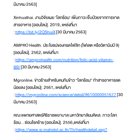
มีนาคม 2563]
Xinhuathai. งานวิจัยเผย ‘โลกร้อน’ เพิ่มภาวะเจ็บป่วยจากการขาด
สารอาหาร [ออนไลน์]. 2019, แหล่งที่มา
:
https://bit.ly/2QShuiX
[30 มีนาคม 2563]
AMPRO Health. ประโยชน์ของกรดโฟลิก (โฟเลต หรือวิตามินบี 9)
[ออนไลน์]. 2562, แหล่งที่มา
:
https://amprohealth.com/nutrition/folic-acid-vitamin-
B9/
[30 มีนาคม 2563]
Mgronline. ข่าวร้ายสำหรับคนกินข้าว “โลกร้อน” ทำสารอาหารลด
น้อยลง [ออนไลน์]. 2561, แหล่งที่มา
:
https://mgronline.com/science/detail/9610000051677
[30
มีนาคม 2563]
คณะแพทยศาสตร์ศิริราชพยาบาล มหาวิทยาลัยมหิดล. ภาวะโลก
ร้อน…ซ่อนโรคร้าย [ออนไลน์]. 2556,แหล่งที่มา
:
https://www.si.mahidol.ac.th/Th/healthdetail.asp?