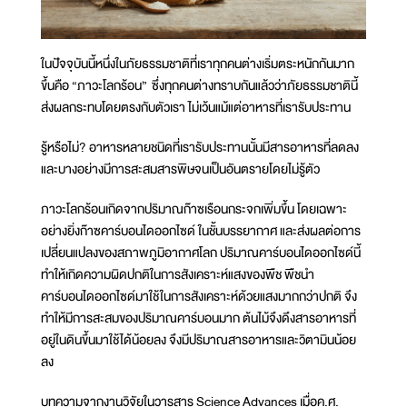
ในปัจจุบันนี้หนึ่งในภัยธรรมชาติที่เราทุกคนต่างเริ่มตระหนักกันมาก
ขึ้นคือ “ภาวะโลกร้อน” ซึ่งทุกคนต่างทราบกันแล้วว่าภัยธรรมชาตินี้
ส่งผลกระทบโดยตรงกับตัวเรา ไม่เว้นแม้แต่อาหารที่เรารับประทาน
รู้หรือไม่? อาหารหลายชนิดที่เรารับประทานนั้นมีสารอาหารที่ลดลง
และบางอย่างมีการสะสมสารพิษจนเป็นอันตรายโดยไม่รู้ตัว
ภาวะโลกร้อนเกิดจากปริมาณก๊าซเรือนกระจกเพิ่มขึ้น โดยเฉพาะ
อย่างยิ่งก๊าซคาร์บอนไดออกไซด์ ในชั้นบรรยากาศ และส่งผลต่อการ
เปลี่ยนแปลงของสภาพภูมิอากาศโลก ปริมาณคาร์บอนไดออกไซด์นี้
ทำให้เกิดความผิดปกติในการสังเคราะห์แสงของพืช พืชนำ
คาร์บอนไดออกไซด์มาใช้ในการสังเคราะห์ด้วยแสงมากกว่าปกติ จึง
ทำให้มีการสะสมของปริมาณคาร์บอนมาก ต้นไม้จึงดึงสารอาหารที่
อยู่ในดินขึ้นมาใช้ได้น้อยลง จึงมีปริมาณสารอาหารและวิตามินน้อย
ลง
บทความจากงานวิจัยในวารสาร Science Advances เมื่อค.ศ.