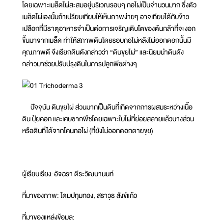
โดยเฉพาะเมล็ดไผ่สะสมอยู่บริเวณรอบๆ กอไผ่เป็นจำนวนมาก ซึ่งตัว
เมล็ดไผ่เองนั้นถ้าเปรียบเทียบให้เห็นภาพง่ายๆ อาจเทียบได้กับข้าว
เปลือกที่มีธาตุอาหารจำเป็นต่อการเจริญเติบโตของต้นกล้าที่จะงอก
ขึ้นมาจากเมล็ด ทำให้สภาพดินโดยรอบกอไผ่หลังไผ่ออกดอกนั้นมี
คุณภาพดี จึงเรียกดินดังกล่าวว่า “ดินขุยไผ่” และนิยมนำดินดัง
กล่าวมาช่วยปรับปรุงดินในการปลูกพืชต่างๆ
ปัจจุบัน ดินขุยไผ่ ส่วนมากเป็นดินที่เกิดจากการผสมระหว่างเนื้อ
ดิน ปุ๋ยคอก และเศษซากพืชโดยเฉพาะใบไผ่ที่ย่อยสลายแล้วบางส่วน
หรือดินที่ได้จากโคนกอไผ่ (ที่ยังไม่ออกดอกตายขุย)
ผู้เรียบเรียง: อัจฉรา ตีระวัฒนานนท์
ที่มาของภาพ: โดมปทุมทอง, สราวุธ สังข์แก้ว
ที่มาของแหล่งข้อมูล: