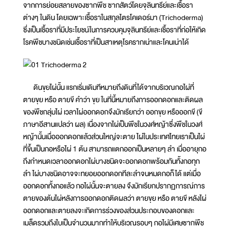
จากการย่อยสลายของซากพืช ซากสัตว์โดยจุลินทรีย์และเชื้อรา
ต่างๆ ในดิน โดยเฉพาะเชื้อราในสกุลไตรโคเดอร์มา (Trichoderma)
ซึ่งเป็นเชื้อราที่มีประโยชน์ในการควบคุมจุลินทรีย์และเชื้อราที่ก่อให้เกิด
โรคพืชบางชนิดเช่นเชื้อราที่เป็นสาเหตุโรครากเน่าและโคนเน่าได้
ดินขุยไผ่นั้น แรกเริ่มเดิมทีหมายถึงดินที่ได้จากบริเวณกอไผ่ที่
ตายขุย หรือ ตายขี คำว่า ขุย ในที่นี้หมายถึงการออกดอกและติดผล
ของพืชกลุ่มไผ่ เวลาไผ่ออกดอกจึงมักเรียกว่า ออกขุย หรือออกขี (ขี
ภาษาอีสานแปลว่า ผล) เนื่องจากไผ่เป็นพืชในวงศ์หญ้าซึ่งพืชในวงศ์
หญ้านั้นเมื่อออกดอกแล้วส่วนใหญ่จะตาย ไผ่ในประเทศไทยเราเป็นไผ่
ที่ขึ้นเป็นกอหรือไผ่ 1 ต้น สามารถแตกออกเป็นหลายๆ ลำ เมื่ออายุกอ
ถึงกำหนดเวลาออกดอกไผ่บางชนิดจะออกดอกพร้อมกันทั้งกอทุก
ลำ ไผ่บางชนิดอาจจะทยอยออกดอกทีละลำจนหมดกอก็ได้ แต่เมื่อ
ออกดอกทั้งกอแล้ว กอไผ่นั้นจะตายลง จึงมักเรียกปรากฏการณ์การ
ตายของต้นไผ่หลังการออกดอกติดผลว่า ตายขุย หรือ ตายขี หลังไผ่
ออกดอกและตายลงจะเกิดการร่วงของส่วนประกอบของดอกและ
เมล็ดรวมถึงใบเป็นจำนวนมากทำให้บริเวณรอบๆ กอไผ่มีเศษซากพืช