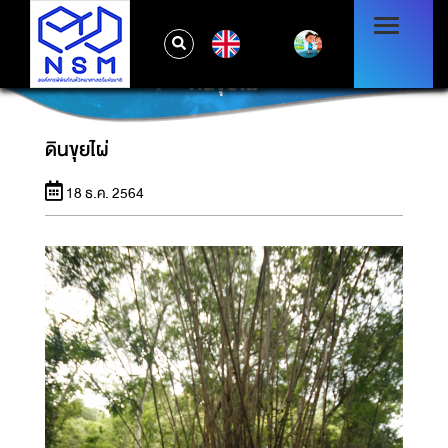
EN
ดินขุยไผ่
ดินขุยไผ่
18 ธ.ค. 2564