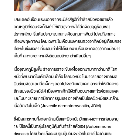
แสงแดดอันร้อนแรงนอกจากจะมีรังสียูวีที่ทำร้ายผิวของเราแล้ว
อุณหภูมิที่ร้อนจัดก็ยังทำให้เสียสุขภาพได้อีกด้วยฤดูร้อนของ
ประเทศไทย เริ่มต้นประมาณกลางเดือนกุมภาพันธ์ ไปจนถึงกลาง
เดือนพฤษภาคม โดยเฉพาะในเดือนเมษายนดวงอาทิตย์อยู่เกือบตรง
ศีรษะในช่วงเวลาเที่ยงวัน ทำให้ได้รับความร้อนจากดวงอาทิตย์อย่าง
เต็มที่ สภาวะอากาศจึงร้อนอบอ้าวกว่าเดือนอื่นๆ
เมื่ออุณหภูมิสูงขึ้น ร่างกายเราจะขับเหงื่อออกมามากกว่าปกติ โรค
หนึ่งที่พบมากในเด็กเล็กนั่นก็คือ โรคผิวหนัง ในบางรายอาจเกิดผด
ผื่นร่วมด้วยและเมื่อเด็ก ๆ ออกไปเจอกับแสงแดด อาจทำให้เกิดการ
อักเสบของผิวหนังได้ เนื่องจากเด็กมีผิวที่บอบบางและไวต่อแสงแดด
และในบางรายหากมีอาการรุนแรง อาจเกิดเป็นโรคผิวหนังและกล้าม
เนื้ออักเสบในเด็ก (Juvenile dermatomyositis, JDM)
ซึ่งมีผลกระทบทั้งต่อกล้ามเนื้อและผิวหนัง มักแสดงอาการก่อนอายุ
16 ปีโรคนี้เป็นกลุ่มโรคภูมิคุ้มกันทำร้ายตัวเอง (Autoimmune
disease) โดยปกติแล้วระบบภูมิคุ้มกันจะช่วยในการป้องกันและ