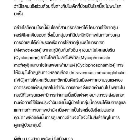
ว่ามีโรคมะเร็งร่วมด้วย ซึ่งต่างกับในเด็กที่ป่วยเป็นโรคนี้จะไม่พบโรค
มะเร็ง
อย่างไรก็ตาม โรคนี้เป็นโรคที่สามารถรักษาได้ โดยการใช้ยากลุ่ม
คอร์ติโคสเตียรอยด์ ซึ่งเป็นกลุ่มยาที่มีประสิทธิภาพในการควบคุม
การอักเสบได้ดีและรวดเร็ว การใช้ยากลุ่มเมธโธเทรกเซท
(Methotrexate) ยากดภูมิคุ้มกันตัวอื่น ๆ เช่นยาไซโคลสปอริน
(Cyclosporin) ยาไมโคฟิโนเลทโมฟิทิล (Mycophenolate
mofetyl) และยาไซโคลฟอสฟามายด์ (Cyclophosphamide) การ
ให้อิมมูโนโกลบูลินทางหลอดเลือด (Intravenous immunoglobulin
(IVIG))การให้แคลเซียมและวิตามินดีเสริมเนื่องจากความรุนแรงของ
อาการของแต่ละบุคคลไม่เท่ากัน การรักษาจึงแตกต่างกันไป เพราะใน
กรณีที่โรครุนแรงจะมีการทำลายเนื้อเยื่อต่างๆ อย่างถาวร ส่งผลกระ
ทบต่อการใช้ชีวิตประจำวัน ดังนั้นผู้ป่วยในกลุ่มนี้ควรจะได้รับการดูแล
และการทำกายภาพบำบัด เนื่องจากเป็นโรคเรื้อรังซึ่งส่งผลต่อ
คุณภาพชีวิตดังนั้นการดูแลทางด้านจิตใจจึงเป็นสิ่งสำคัญในการ
ดูแลผู้ป่วยกลุ่มนี้
ผู้เขียน นางสาวนพรัตน์ ยิ่งเมืองมาร