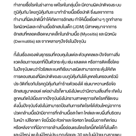
ทำลายเชื้อโรคในร่างกาย แต่โรคในกลุ่มนี้จะมีความผิดปกติของระบบ
ภูมิคุ้มกัน โดยภูมิคุ้มกันจะมาทำร้ายเนื้อเยื่อปกติ ซึ่งผลจากการ
ทำงานที่ผิดปกตินี้ทำให้เกิดการอักเสบ ทำให้เนื้อเยื่อต่าง ๆ ถูกทำลาย
โรคผิวหนังและกล้ามเนื้ออักเสบในเด็ก (JDM) มีสาเหตุมาจากการ
อักเสบที่หลอดเลือดขนาดเล็กในกล้ามเนื้อ (Myositis) และผิวหนัง
(Dermatitis) และจากหลายๆปัจจัยในปัจจุบัน
ทั้งในเรื่องของพันธุกรรมที่ควบคุมในแต่ละตัวบุคคลและปัจจัยทางสิ่ง
แวดล้อมภายนอกที่เป็นตัวกระตุ้น เช่น แสงแดด หรือการติดเชื้อโดย
ในปัจจุบันพบว่าไวรัสและแบคทีเรียบางชนิดสามารถกระตุ้นให้เกิด
การตอบสนองที่ผิดปกติของระบบภูมิคุ้มกันได้บุคคลในครอบครัวมี
ประวัติเกี่ยวกับโรคภูมิคุ้มกันทำร้ายตัวเองได้ เช่นเบาหวานหรือข้อ
อักเสบรูมาตอยด์ แต่อย่างไรก็ตามยังไม่พบว่ามีความเสี่ยงที่จะเกิดใน
ลูกคนถัดไปเนื่องจากปัจจุบันยังไม่ทราบสาเหตุการเกิดโรคที่ชัดเจน
ดังนั้นปัจจุบันจึงยังไม่สามารถป้องกันการเกิดโรคได้ส่วนใหญ่อาการ
ปวดกล้ามเนื้อมักมีอาการที่กล้ามเนื้อสะโพก ไหล่และพบผื่นที่บริเวณ
ใบหน้า เปลือกตา ข้อนิ้วมือ หัวเข่าและข้อศอก โดยผื่นอาจเกิดก่อน
หรือหลังจากที่มีอาการกล้ามเนื้ออ่อนแรงโดยโรคนี้เกิดได้ทั้งในเด็ก
และผู้ใหญ่ พบในผู้ใหญ่ประมาณร้อยละ 30 และในผู้ป่วยบางรายพบ