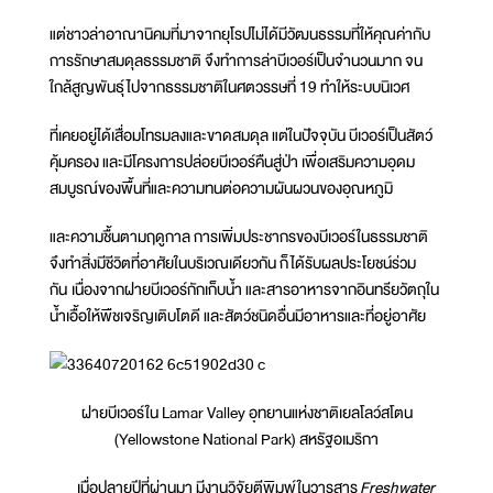
แต่ชาวล่าอาณานิคมที่มาจากยุโรปไม่ได้มีวัฒนธรรมที่ให้คุณค่ากับ
การรักษาสมดุลธรรมชาติ จึงทำการล่าบีเวอร์เป็นจำนวนมาก จน
ใกล้สูญพันธุ์ไปจากธรรมชาติในศตวรรษที่ 19 ทำให้ระบบนิเวศ
ที่เคยอยู่ได้เสื่อมโทรมลงและขาดสมดุล แต่ในปัจจุบัน บีเวอร์เป็นสัตว์
คุ้มครอง และมีโครงการปล่อยบีเวอร์คืนสู่ป่า เพื่อเสริมความอุดม
สมบูรณ์ของพื้นที่และความทนต่อความผันผวนของอุณหภูมิ
และความชื้นตามฤดูกาล การเพิ่มประชากรของบีเวอร์ในธรรมชาติ
จึงทำสิ่งมีชีวิตที่อาศัยในบริเวณเดียวกัน ก็ได้รับผลประโยชน์ร่วม
กัน เนื่องจากฝายบีเวอร์กักเก็บน้ำ และสารอาหารจากอินทรียวัตถุใน
น้ำเอื้อให้พืชเจริญเติบโตดี และสัตว์ชนิดอื่นมีอาหารและที่อยู่อาศัย
ฝายบีเวอร์ใน Lamar Valley อุทยานแห่งชาติเยลโลว์สโตน
(Yellowstone National Park) สหรัฐอเมริกา
เมื่อปลายปีที่ผ่านมา มีงานวิจัยตีพิมพ์ในวารสาร
Freshwater