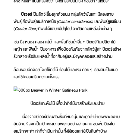
engineer” แปลตรงตัวว่า วิศวกรระบบนิเวศ ที่ชื่อว่า “บีเวอร์”
บีเวอร์
เป็นสัตว์เลี้ยงลูกด้วยนม กลุ่มสัตว์ฟันแทะ มีสองสาย
พันธุ์ คือพันธุ์อเมริกาเหนือ
(Castor canadensis)
และพันธุ์ยูเรเชียน
(
Castor fiber)
ที่พบได้แถบทวีปยุโรป อาศัยตามแหล่งน้ำต่าง ๆ
เช่น บึง หนอง คลอง แม่น้ำ และพื้นที่ชุ่มน้ำอื่น ๆ บีเวอร์กินเปลือกไม้
หญ้า และพืชน้ำ เป็นอาหาร เพื่อป้องกันภัยจากสัตว์ผู้ล่า บีเวอร์สร้าง
รังกลางหรือริมแหล่งน้ำที่อาศัยอยู่และยังขุดคลองและสร้างฝาย
ล้อมรอบอีกด้วย โดยใช้กิ่งไม้ ท่อนไม้ และหิน ค่อย ๆ เรียงกันเป็นแนว
และใช้โคลนเสริมความแข็งแรง
บีเวอร์แทะต้นไม้ เพื่อนำกิ่งไม้มาสร้างรังและฝาย
เนื่องจากบีเวอร์มีขนสองชั้นที่หนานุ่ม และถูกล่าง่ายเพราะความ
อุ้ยอ้าย จึงตกเป็นเป้าของนายพรานอย่างง่ายดาย ชนพื้นเมืองใน
อเมริกาจะล่าเท่าที่จำเป็นเท่านั้น ทั้งใช้เองและใช้เป็นสินค้าบ้าง