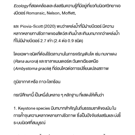
Ecology
ที่สอดคล้องและส่งเสริมความรู้ที่มีอยู่เกี่ยวกับนิเวศวิทยาขอ
งบีเวอร์ Romansic, Nelson, Moffett,
และ Piovia-Scott (2020) พบว่าแหล่งน้ำที่มีฝายบีเวอร์ มีความ
หลากหลายทางชีวภาพของสัตว์สะเทินน้ำสะเทินบกมากกว่าแหล่งน้ำ
ที่ไม่มีฝายบีเวอร์ 2.7 เท่า (2.4 ต่อ 0.9 ชนิด)
โดยเฉพาะชนิดที่ต้องใช้เวลานานในการเจริญเติบโต เช่น กบขาแดง
(
Rana aurora
) และซาลาแมนเดอร์ตะวันตกเฉียงเหนือ
(
Ambystoma gracile
) ที่อ่อนไหวต่อการเปลี่ยนแปลงสภาพ
ภูมิอากาศ หรือ ภาวะโลกร้อน
กรณีศึกษานี้ เป็นหนึ่งในหลาย ๆ หลักฐาน ที่แสดงให้เห็นว่า
1. Keystone species มีบทบาทสำคัญในถิ่นธรรมชาติของมัน ใน
การค้ำจุนความหลากหลายทางชีวภาพ ซึ่งเป็นปัจจัยส่งเสริมและบ่งชี้
ระบบนิเวศที่สมบูรณ์