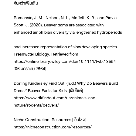
ค้นคว้าเพิ่มเติม
Romansic, J. M., Nelson, N. L., Moffett, K. B., and Piovia-
Scott, J. (2020). Beaver dams are associated with
enhanced amphibian diversity via lengthened hydroperiods
and increased representation of slow developing species.
Freshwater Biology. Retrieved from
https://onlinelibrary.wiley.com/doi/10.1111/fwb.13654
[06 มกราคม 2564]
Dorling Kindersley Find Out! (n.d.) Why Do Beavers Build
Dams? Beaver Facts for Kids. [เว็บไซต์]
https://www.dkfindout.com/us/animals-and-
nature/rodents/beavers/
Niche Construction: Resources [เว็บไซต์]
https://nicheconstruction.com/resources/