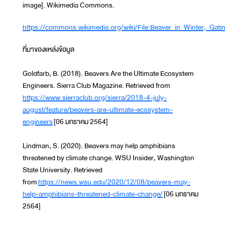
image]. Wikimedia Commons.
https://commons.wikimedia.org/wiki/File:Beaver_in_Winter,_Gati
ที่มาของแหล่งข้อมูล
Goldfarb, B. (2018). Beavers Are the Ultimate Ecosystem
Engineers. Sierra Club Magazine. Retrieved from
https://www.sierraclub.org/sierra/2018-4-july-
august/feature/beavers-are-ultimate-ecosystem-
engineers
[06 มกราคม 2564]
Lindman, S. (2020). Beavers may help amphibians
threatened by climate change. WSU Insider, Washington
State University. Retrieved
from
https://news.wsu.edu/2020/12/08/beavers-may-
help-amphibians-threatened-climate-change/
[06 มกราคม
2564]