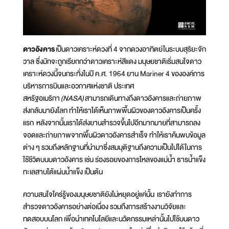
ดาวอังคาร
เป็นดาวเคราะห์ดวงที่ 4 จากดวงอาทิตย์ในระบบสุริยะจัก
วาล ซึ่งมักจะถูกเรียกกว่าดาวเคราะห์สีแดง มนุษยชาติเริ่มสนใจดาว
เคราะห์ดวงนี้จนกระทั่งในปี ค.ศ. 1964 ยาน Mariner 4 ขององค์การ
บริหารการบินและอวกาศแห่งชาติ ประเทศ
สหรัฐอเมริกา
(NASA)
สามารถเดินทางถึงดาวอังคารและถ่ายภาพ
ส่งกลับมายังโลก ทำให้เราได้เห็นภาพพื้นผิวของดาวอังคารเป็นครั้ง
แรก หลังจากนั้นเราได้ส่งยานสำรวจขึ้นไปอีกมากมายที่สามารถลง
จอดและถ่ายภาพจากพื้นผิวดาวอังคารสำเร็จ ทำให้เราค้นพบข้อมูล
ต่าง ๆ รวมถึงหลักฐานที่นำมาซึ่งสมมุติฐานถึงความเป็นไปได้ในการ
ใช้ชีวิตบนบดาวอังคาร เช่น ร่องรอยของการไหลของแม่น้ำ ธารน้ำแข็ง
ทะเลสาบใต้แผ่นน้ำแข็ง เป็นต้น
ความสนใจใคร่รู้ของมนุษยชาติยังไม่หยุดอยู่แค่นั้น เรายังทำการ
สำรวจดาวอังคารอย่างต่อเนื่อง รวมถึงการสร้างงานวิจัยและ
ทดสอบบนโลก เพื่อนำเทคโนโลยีและนวัตกรรมเหล่านั้นไปใช้บนดาว