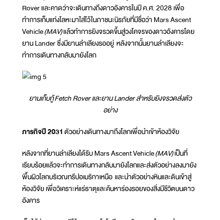
Rover และคาดว่าจะเดินทางถึงดาวอังคารในปี ค.ศ. 2028 เพื่อ
ทำการเก็บแท่งโลหะมาใส่ไว้ในภาชนะนิรภัยที่มีชื่อว่า Mars Ascent
Vehicle
(MAV)
แล้วทำการยิงจรวดขึ้นสู่วงโคจรของดาวอังคารโดย
ยาน Lander ซึ่งมียานลำเลียงรออยู่ หลังจากนั้นยานลำเลียงจะ
ทำการเดินทางกลับมายังโลก
ยานเก็บกู้
Fetch Rover และยาน Lander สำหรับยิงจรวดส่งตัว
อย่าง
ภารกิจปี 2031
ตัวอย่างเดินทางมาถึงโลกเพื่อนำเข้าห้องวิจัย
หลังจากที่ยานลำเลียงได้รับ Mars Ascent Vehicle
(MAV)
เป็นที่
เรียบร้อยแล้วจะทำการเดินทางกลับมายังโลกและส่งตัวอย่างลงมายัง
พื้นผิวโลกบริเวณทรีปอเมริกาเหนือ และนำตัวอย่างหินและดินเข้าสู่
ห้องวิจัย เพื่อวิเคราะห์แร่ธาตุและค้นหาร่องรอยของสิ่งมีชีวิตบนดาว
อังคาร