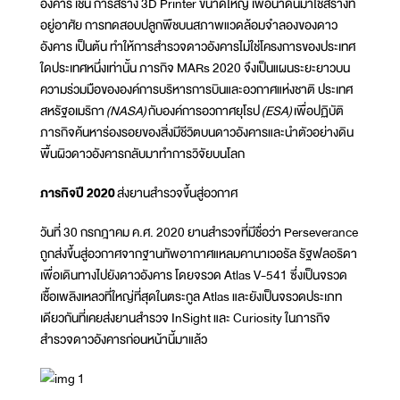
อังคาร เช่น การสร้าง 3D Printer ขนาดใหญ่ เพื่อนำดินมาใช้สร้างที่
อยู่อาศัย การทดสอบปลูกพืชบนสภาพแวดล้อมจำลองของดาว
อังคาร เป็นต้น ทำให้การสำรวจดาวอังคารไม่ใช่โครงการของประเทศ
ใดประเทศหนึ่งเท่านั้น ภารกิจ MARs 2020 จึงเป็นแผนระยะยาวบน
ความร่วมมือขององค์การบริหารการบินและอวกาศแห่งชาติ ประเทศ
สหรัฐอเมริกา
(NASA)
กับองค์การอวกาศยุโรป
(ESA)
เพื่อปฏิบัติ
ภารกิจค้นหาร่องรอยของสิ่งมีชีวิตบนดาวอังคารและนำตัวอย่างดิน
พื้นผิวดาวอังคารกลับมาทำการวิจัยบนโลก
ภารกิจปี 202
0
ส่งยานสำรวจขึ้นสู่อวกาศ
วันที่ 30 กรกฎาคม ค.ศ. 2020 ยานสำรวจที่มีชื่อว่า Perseverance
ถูกส่งขึ้นสู่อวกาศจากฐานทัพอากาศแหลมคานาเวอรัล รัฐฟลอริดา
เพื่อเดินทางไปยังดาวอังคาร โดยจรวด Atlas V-541 ซึ่งเป็นจรวด
เชื้อเพลิงเหลวที่ใหญ่ที่สุดในตระกูล Atlas และยังเป็นจรวดประเภท
เดียวกันที่เคยส่งยานสำรวจ InSight และ Curiosity ในภารกิจ
สำรวจดาวอังคารก่อนหน้านี้มาแล้ว