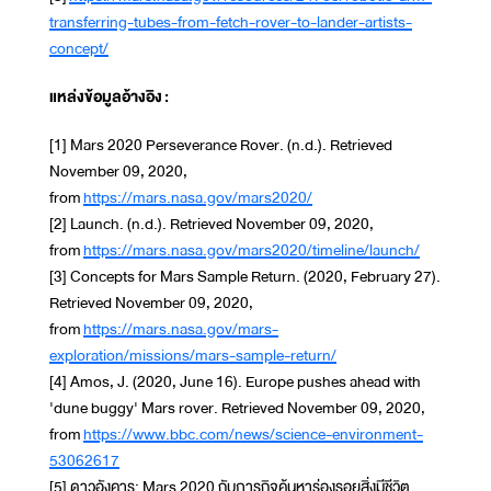
transferring-tubes-from-fetch-rover-to-lander-artists-
concept/
แหล่งข้อมูลอ้างอิง :
[1] Mars 2020 Perseverance Rover. (n.d.). Retrieved
November 09, 2020,
from
https://mars.nasa.gov/mars2020/
[2] Launch. (n.d.). Retrieved November 09, 2020,
from
https://mars.nasa.gov/mars2020/timeline/launch/
[3] Concepts for Mars Sample Return. (2020, February 27).
Retrieved November 09, 2020,
from
https://mars.nasa.gov/mars-
exploration/missions/mars-sample-return/
[4] Amos, J. (2020, June 16). Europe pushes ahead with
'dune buggy' Mars rover. Retrieved November 09, 2020,
from
https://www.bbc.com/news/science-environment-
53062617
[5] ดาวอังคาร: Mars 2020 กับภารกิจค้นหาร่องรอยสิ่งมีชีวิต