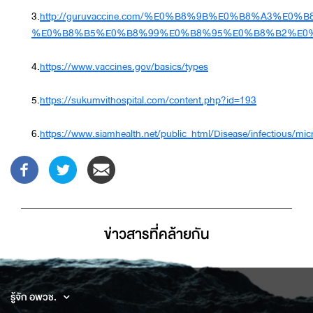
3.
http://guruvaccine.com/%E0%B8%9B%E0%B8%A3
%E0%B8%B5%E0%B8%99%E0%B8%95%E0%B8%B2%E0
4.
https://www.vaccines.gov/basics/types
5.
https://sukumvithospital.com/content.php?id=193
6.
https://www.siamhealth.net/public_html/Disease/infectious/mic
ข่าวสารที่่คล้ายกัน
รู้จัก อพวช.