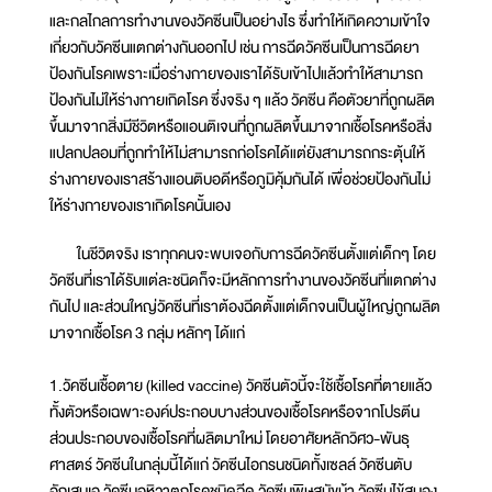
และกลไกลการทำงานของวัคซีนเป็นอย่างไร ซึ่งทำให้เกิดความเข้าใจ
เกี่ยวกับวัคซีนแตกต่างกันออกไป เช่น การฉีดวัคซีนเป็นการฉีดยา
ป้องกันโรคเพราะเมื่อร่างกายของเราได้รับเข้าไปแล้วทำให้สามารถ
ป้องกันไม่ให้ร่างกายเกิดโรค ซึ่งจริง ๆ แล้ว วัคซีน คือตัวยาที่ถูกผลิต
ขึ้นมาจากสิ่งมีชีวิตหรือแอนติเจนที่ถูกผลิตขึ้นมาจากเชื้อโรคหรือสิ่ง
แปลกปลอมที่ถูกทำให้ไม่สามารถก่อโรคได้แต่ยังสามารถกระตุ้นให้
ร่างกายของเราสร้างแอนติบอดีหรือภูมิคุ้มกันได้ เพื่อช่วยป้องกันไม่
ให้ร่างกายของเราเกิดโรคนั้นเอง
ในชีวิตจริง เราทุกคนจะพบเจอกับการฉีดวัคซีนตั้งแต่เด็กๆ โดย
วัคซีนที่เราได้รับแต่ละชนิดก็จะมีหลักการทำงานของวัคซีนที่แตกต่าง
กันไป และส่วนใหญ่วัคซีนที่เราต้องฉีดตั้งแต่เด็กจนเป็นผู้ใหญ่ถูกผลิต
มาจากเชื้อโรค 3 กลุ่ม หลักๆ ได้แก่
1.วัคซีนเชื้อตาย (killed vaccine) วัคซีนตัวนี้จะใช้เชื้อโรคที่ตายแล้ว
ทั้งตัวหรือเฉพาะองค์ประกอบบางส่วนของเชื้อโรคหรือจากโปรตีน
ส่วนประกอบของเชื้อโรคที่ผลิตมาใหม่ โดยอาศัยหลักวิศว-พันธุ
ศาสตร์ วัคซีนในกลุ่มนี้ได้แก่ วัคซีนไอกรนชนิดทั้งเซลล์ วัคซีนตับ
อักเสบเอ วัคซีนอหิวาตกโรคชนิดฉีด วัคซีนพิษสุนัขบ้า วัคซีนไข้สมอง