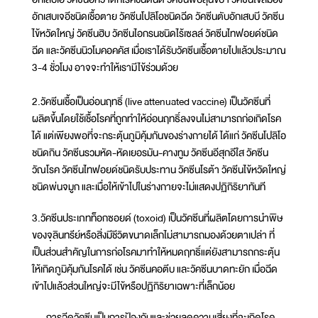
อักเสบเจอีชนิดเชื้อตาย วัคซีนโปลิโอชนิดฉีด วัคซีนตับอักเสบบี วัคซีน
ไข้หวัดใหญ่ วัคซีนฮิบ วัคซีนไอกรนชนิดไร้เซลล์ วัคซีนไทฟอยด์ชนิด
ฉีด และวัคซีนนิวโมคอคคัส เมื่อเราได้รับวัคซีนเชื้อตายไปแล้วประมาณ
3-4 ชั่วโมง อาจจะทำให้เรามีไข้ร่วมด้วย
2.วัคซีนเชื้อเป็นอ่อนฤทธิ์ (live attenuated vaccine) เป็นวัคซีนที่
ผลิตขึ้นโดยใช้เชื้อโรคที่ถูกทำให้อ่อนฤทธิ์ลงจนไม่สามารถก่อเกิดโรค
ได้ แต่เพียงพอที่จะกระตุ้นภูมิคุ้มกันของร่างกายได้ ได้แก่ วัคซีนโปลิโอ
ชนิดกิน วัคซีนรวมหัด-หัดเยอรมัน-คางทูม วัคซีนอีสุกอีใส วัคซีน
วัณโรค วัคซีนไทฟอยด์ชนิดรับประทาน วัคซีนโรต้า วัคซีนไข้หวัดใหญ่
ชนิดพ่นจมูก และเมื่อให้เข้าไปในร่างกายจะไม่แสดงปฏิกิริยาทันที
3.วัคซีนประเภทท็อกซอยด์ (toxoid) เป็นวัคซีนที่ผลิตโดยการนำพิษ
ของจุลินทรีย์หรือสิ่งมีชีวิตขนาดเล็กไม่สามารถมองด้วยตาเปล่า ที่
เป็นส่วนสำคัญในการก่อโรคมาทำให้หมดฤทธิ์แต่ยังสามารถกระตุ้น
ให้เกิดภูมิคุ้มกันโรคได้ เช่น วัคซีนคอตีบ และวัคซีนบาดทะยัก เมื่อฉีด
เข้าไปแล้วส่วนใหญ่จะมีไข้หรือปฏิกิริยาเฉพาะที่เล็กน้อย
การฉีดวัคซีนเป็นการป้องกันและช่วยลดความเสี่ยงที่จะเกิดโรค