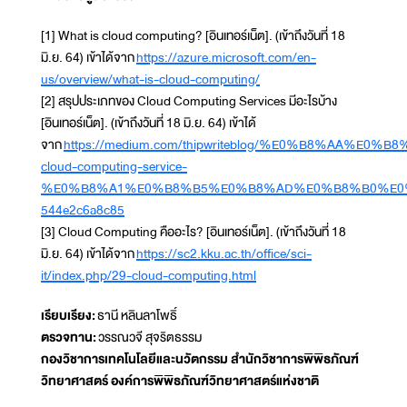
[1] What is cloud computing? [อินเทอร์เน็ต]. (เข้าถึงวันที่ 18
มิ.ย. 64) เข้าได้จาก
https://azure.microsoft.com/en-
us/overview/what-is-cloud-computing/
[2] สรุปประเภทของ Cloud Computing Services มีอะไรบ้าง
[อินเทอร์เน็ต]. (เข้าถึงวันที่ 18 มิ.ย. 64) เข้าได้
จาก
https://medium.com/thipwriteblog/%E0%B8%
cloud-computing-service-
%E0%B8%A1%E0%B8%B5%E0%B8%AD%E0%B8%B0%E0
544e2c6a8c85
[3] Cloud Computing คืออะไร? [อินเทอร์เน็ต]. (เข้าถึงวันที่ 18
มิ.ย. 64) เข้าได้จาก
https://sc2.kku.ac.th/office/sci-
it/index.php/29-cloud-computing.html
เรียบเรียง:
ธานี หลินลาโพธิ์
ตรวจทาน:
วรรณวจี สุจริตธรรม
กองวิชาการเทคโนโลยีและนวัตกรรม สำนักวิชาการพิพิธภัณฑ์
วิทยาศาสตร์ องค์การพิพิธภัณฑ์วิทยาศาสตร์แห่งชาติ