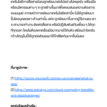
เทคโนโลยีการสื่อสารยังคงถูกพัฒนาต่อไปอย่างไม่หยุดยั้ง เครื่องมือ
หรือนวัตกรรมต่าง ๆ จะถูกสร้างขึ้นมาเพื่อตอบสนองความต้องการ
ของมนุษย์ หากแต่ว่าการพัฒนาเทคโนโลยีเหล่านี้จะไม่ได้ถูกพัฒนา
ขึ้นโดยบุคลเฉพาะด้านเท่านั้น แต่จะถูกพัฒนาขึ้นจากผู้ใช้งานเอง เรา
จะสามารถทำงาน ติดต่อสื่อสาร หรือมีปฏิสัมพันธ์กับเพื่อน ๆ ได้ทุก
ที่ทุกเวลา โดยไม่ต้องพกเครื่องมือมากมายไว้กับตัว เสมือนว่าโลกอัน
กว้างใหญ่ใบนี้ได้ถูกย่อส่วนลงมาให้ใกล้ชิดกันมากขึ้นนั่นเอง
ที่มารูปภาพ
:
[1]
https://azure.microsoft.com/en-us/overview/what-is-
iaas/
[2]
https://www.extrasys.com/cloud-computing-benefits-
and-disadvantages/
แหล่งข้อมูลอ้างอิง :