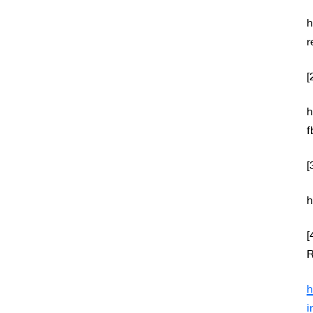
h
r
[
h
f
[
h
[
R
h
i