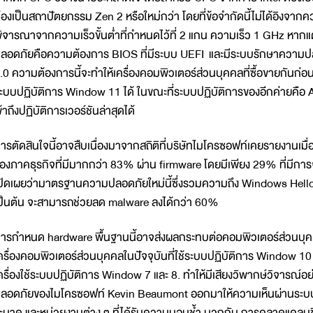
้องเป็นสถาปัตยกรรม Zen 2 หรือใหม่กว่า โดยที่ข้อจำกัดนี้ไม่ได้อิ
ิจารณาจากความเร็วขั้นต่ำที่กำหนดไว้ที่ 2 แกน ความเร็ว 1 GHz ห
ลอดภัยคือความต้องการ BIOS ที่มีระบบ UEFI และมีระบบรักษาความปลอด
.0 ความต้องการนี้จะทำให้เครื่องคอมพิวเตอร์ส่วนบุคคลที่ซื้อขายกันก่
ะบบปฏิบัติการ Window 11 ได้ ในขณะที่ระบบปฏิบัติการของอีกค่ายคือ Ap
ข้าถึงปฏิบัติการเวอร์ชันล่าสุดได้
ารตัดสินใจนี้อาจสืบเนื่องมาจากสถิติที่บริษัทไมโครซอฟท์เคยรายงานเม
องภาคธุรกิจที่มีมากกว่า 83% ผ่าน firmware โดยมีเพียง 29% ที่มีกา
ปิดเผยว่ามาตรฐานความปลอดภัยใหม่นี้ซึ่งรวมความถึง Windows Hello
ป็นต้น จะสามารถช่วยลด malware ลงได้กว่า 60%
ารกำหนด hardware พื้นฐานนี้อาจส่งผลกระทบต่อคอมพิวเตอร์ส่วนบุค
ครื่องคอมพิวเตอร์ส่วนบุคคลในปัจจุบันที่ใช้ระบบปฏิบัติการ Window 10 มี
ครื่องใช้ระบบปฏิบัติการ Window 7 และ 8. ทำให้มีเสียงวิพากษ์วิจารณ์
ลอดภัยของไมโครซอฟท์ Kevin Beaumont ออกมาให้ความเห็นผ่านระบบ
ะบาด และหน่วยงานต่าง ๆ ที่ได้รับความบอบช้ำ บวกกับ การคลาดแคลนช