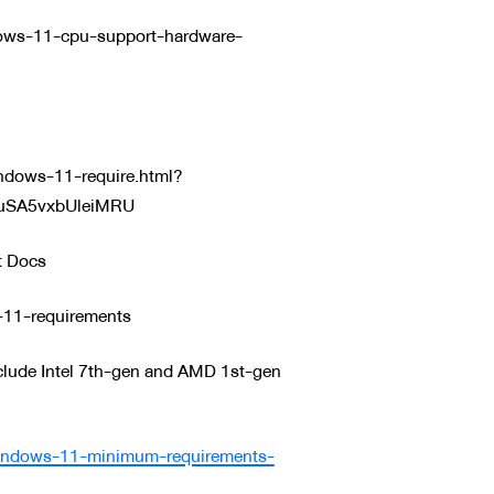
ows-11-cpu-support-hardware-
dows-11-require.html?
1uSA5vxbUleiMRU
t Docs
-11-requirements
lude Intel 7th-gen and AMD 1st-gen
windows-11-minimum-requirements-