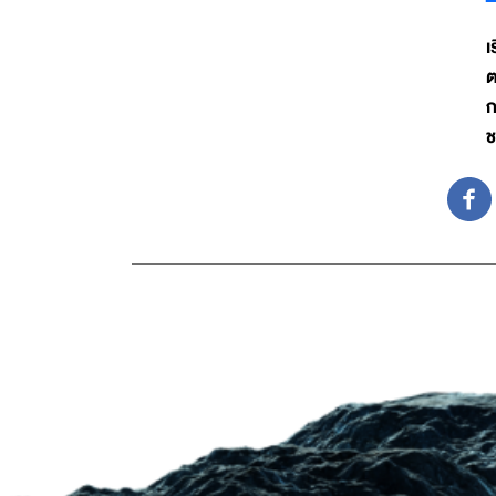
เ
ต
ก
ช