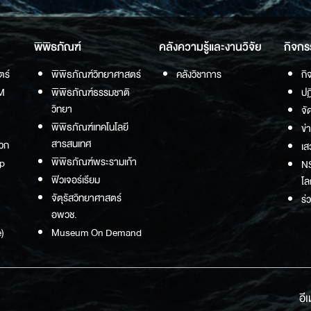
พิพิธภัณฑ์
คลังความรู้และงานวิจัย
กิจกร
ตร์
พิพิธภัณฑ์วิทยาศาสตร์
คลังวิชาการ
กิ
M
พิพิธภัณฑ์ธรรมชาติ
ปฏ
วิทยา
จั
พิพิธภัณฑ์เทคโนโลยี
ข่
สารสนเทศ
วก
เส
พิพิธภัณฑ์พระรามเก้า
p
NS
ฟิวเจอร์เรียม
โล
จัตุรัสวิทยาศาสตร์
ร่
อพวช.
)
Museum On Demand
อี