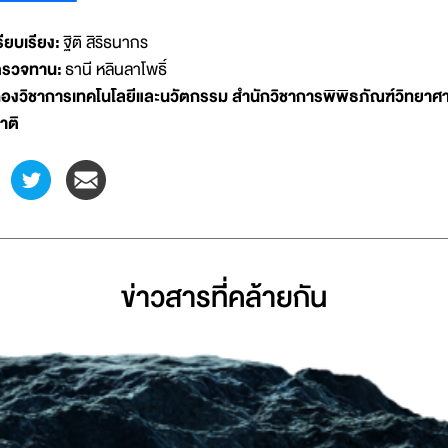
รียบเรียง:
ฐิติ สิริธนากร
รวจทาน:
ธานี หลินลาโพธิ์
องวิชาการเทคโนโลยีและนวัตกรรม สำนักวิชาการพิพิธภัณฑ์วิทยาศา
าติ
ข่าวสารที่่คล้ายกัน