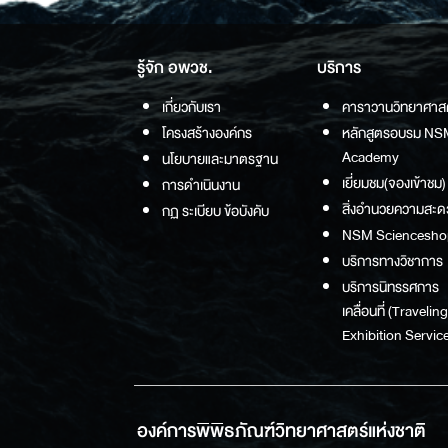
รู้จัก อพวช.
บริการ
เกี่ยวกับเรา
คาราวานวิทยาศาส
โครงสร้างองค์กร
หลักสูตรอบรม NS
Academy
นโยบายและมาตรฐาน
เยี่ยมชม(จองเข้าชม)
การดำเนินงาน
สิ่งอำนวยความสะด
กฏ ระเบียบ ข้อบังคับ
NSM Sciencesho
บริการทางวิชาการ
บริการนิทรรศการ
เคลื่อนที่ (Traveling
Exhibition Service
องค์การพิพิธภัณฑ์วิทยาศาสตร์แห่งชาติ