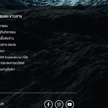
รมและข่าวสาร
จกรรม
ิทินกิจกรรม
ดซื้อจัดจ้าง
าวสาร อพวช.
วนา
M Experience | เปิด
กประสบการณ์วิทย์
วมงานกับเรา
เมล