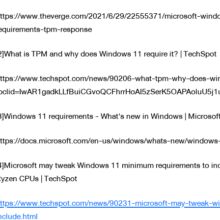
ttps://www.theverge.com/2021/6/29/22555371/microsoft-wind
equirements-tpm-response
2]What is TPM and why does Windows 11 require it? | TechSpot
ttps://www.techspot.com/news/90206-what-tpm-why-does-win
bclid=IwAR1gadkLLfBuiCGvoQCFhrrHoAI5zSerK5OAPAoluU5j
3]Windows 11 requirements - What's new in Windows | Microsof
ttps://docs.microsoft.com/en-us/windows/whats-new/windows
4]Microsoft may tweak Windows 11 minimum requirements to inc
yzen CPUs | TechSpot
ttps://www.techspot.com/news/90231-microsoft-may-tweak-
nclude.html