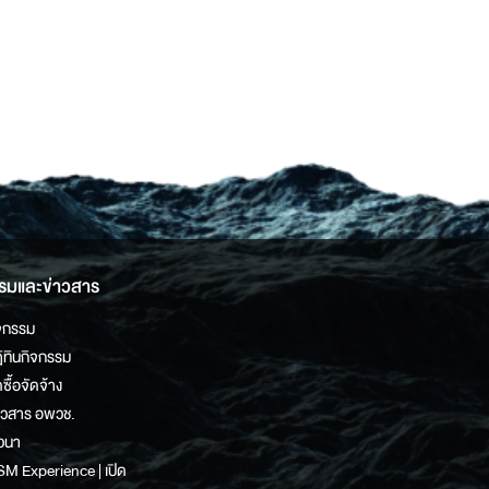
รมและข่าวสาร
จกรรม
ิทินกิจกรรม
ดซื้อจัดจ้าง
าวสาร อพวช.
วนา
M Experience | เปิด