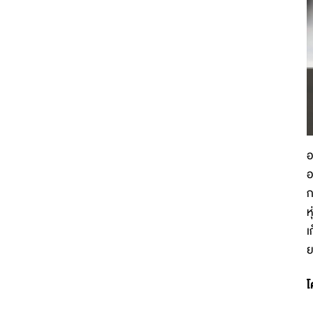
อ
อ
ก
ห
เ
ย
โ