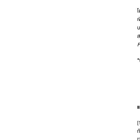
โ
เ
บ
ส
F
"
แ
[
ก
[