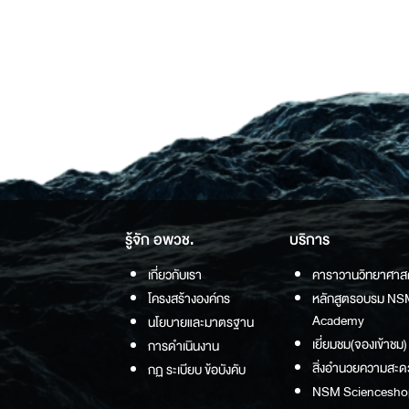
รู้จัก อพวช.
บริการ
เกี่ยวกับเรา
คาราวานวิทยาศาส
โครงสร้างองค์กร
หลักสูตรอบรม NS
Academy
นโยบายและมาตรฐาน
เยี่ยมชม(จองเข้าชม)
การดำเนินงาน
สิ่งอำนวยความสะด
กฏ ระเบียบ ข้อบังคับ
NSM Sciencesho