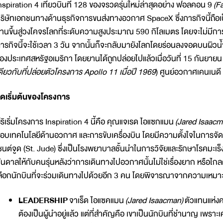
nspiration 4 เที่ยวบินที่ 128 ของจรวดรุ่นใหม่ล่าสุดอย่าง ฟอลคอน 9
(F
ริษัทเอกชนทางด้านธุรกิจการขนส่งทางอวกาศ SpaceX ซึ่งภารกิจนี้ถือเ
านขึ้นสู่วงโคจร​โลกที่ระดับความสูงประมาณ 590 กิโลเมตร โดยจะไม่มีกา
ารกิจนี้จะใช้เวลา 3 วัน จากนั้นก็จะกลับมายังโลกโดยร่อนลงจอดบนผิ
องประเทศสหรัฐอเมริกา โดยยานได้ถูกปล่อยไปแล้วเมื่อวันที่ 15 กัน
ดียวกับที่ปล่อยตัวโครงการ Apollo 11 เมื่อปี 1969
) ศูนย์อวกาศเคนเนดี 
ุดเริ่มต้นของโครงการ
ู้ริเริ่มโครงการ Inspiration 4 นี้คือ คุณแจเรด ไอแซกแมน
(Jared Isaacm
อบเทคโนโลยีด้านอวกาศ และการขับเครื่องบิน โดยมีความตั้งใจในการจัด
ซนต์จูด (St. Jude) ซึ่งเป็นโรงพยาบาลชั้นนำในการวิจัยและรักษาโรคมะเร็
ันดาลให้กับคนรุ่นหลังว่าการเดินทางไปอวกาศนั้นไม่ใช่เรื่องยาก หรือไกลต
ลือกนักบินที่จะร่วมเดินทางไปด้วยอีก 3 คน โดยพิจารณาจากความเหมาะสม
LEADERSHIP
จาเร็ด ไอแซคแมน
(Jared Isaacman)
ตัวแทนแห่งคว
ต้องเป็นผู้นำอยู่แล้ว แต่ที่สำคัญคือ เขาเป็นนักบินที่ชำนาญ เพรา