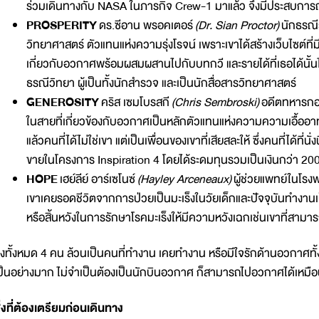
ร่วมเดินทางกับ NASA ในภารกิจ Crew-1 มาแล้ว จึงมีประสบการณ์
PROSPERITY
ดร.ซีอาน พรอคเตอร์
(Dr. Sian Proctor)
นักธรณีว
วิทยาศาสตร์ ตัวแทนแห่งความรุ่งโรจน์ เพราะเขาได้สร้างเว็บไซต์ที่มี
เกี่ยวกับอวกาศพร้อมผสมผสานไปกับบทกวี และรายได้ที่เธอได้นั้นไ
ธรณีวิทยา ผู้เป็นทั้งนักสำรวจ และเป็นนักสื่อสารวิทยาศาสตร์
GENEROSITY
คริส เซมโบรสกี
(Chris Sembroski)
อดีตทหารกอง
ในสายที่เกี่ยวข้องกับอวกาศ​เป็นหลักตัวแทนแห่งความความเอื้ออาท
แล้วคนที่ได้ไม่ใช่เขา แต่เป็นเพื่อนของเขาที่เสียสละให้ ซึ่งคนที่ได้ที่นั
ขายในโครงการ Inspiration 4 โดยได้ระดมทุนรวมเป็นเงินกว่า 200
HOPE
เฮย์ลีย์ อาร์เซโนซ์
(Hayley Arceneaux)
ผู้ช่วยแพทย์ในโรง
เขาเคยรอดชีวิตจากการป่วยเป็นมะเร็งในวัยเด็กและปัจจุบันทำงานเป็น
หรือสิ้นหวังในการรักษาโรคมะเร็งให้มีความหวังเฉกเช่นเขาที่สามา
ึ่งทั้งหมด 4 คน ล้วนเป็นคนที่ทำงาน เคยทำงาน หรือมีใจรักด้านอวกาศทั้ง
ป็นอย่างมาก ไม่จำเป็นต้องเป็นนักบินอวกาศ ก็สามารถไปอวกาศได้เหมือ
ิ่งที่ต้องเตรียมก่อนเดินทาง