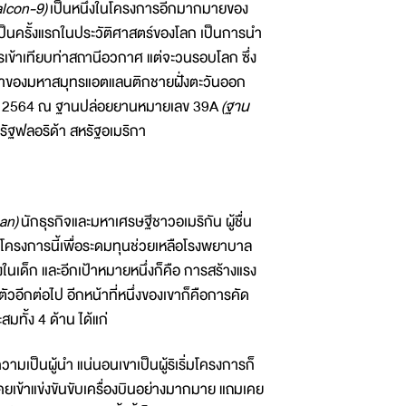
alcon-9)
เป็นหนึ่งในโครงการอีกมากมายของ
ป็นครั้งแรกในประวัติศาสตร์ของโลก เป็นการนำ
รเข้าเทียบท่าสถานีอวกาศ​ แต่จะวนรอบโลก ซึ่ง
วน้ำของมหาสมุทรแอตแลนติกชายฝั่งตะวันออก
ยายน 2564 ณ ฐานปล่อยยานหมายเลข 39A
(ฐาน
รัฐฟลอริด้า สหรัฐอเมริกา
an)
นักธุรกิจและมหาเศรษฐีชาวอเมริกัน ผู้ชื่น
โครงการนี้เพื่อระดมทุนช่วยเหลือโรงพยาบาล
งในเด็ก และอีกเป้าหมายหนึ่งก็คือ การสร้างแรง
ัวอีกต่อไป อีกหน้าที่หนึ่งของเขาก็คือการคัด
ทั้ง 4 ด้าน ได้แก่
ามเป็นผู้นำ แน่นอนเขาเป็นผู้ริเริ่มโครงการก็
ะเคยเข้าแข่งขันขับเครื่องบินอย่างมากมาย แถมเคย