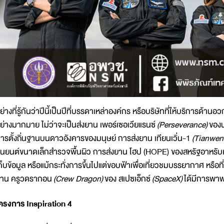
ย่างที่รู้กันว่าปีนี้เป็นปีที่บรรดาเหล่าองค์กร หรือบริษัทที่ให้บริกา
ย่างมากมาย ไม่ว่าจะเป็นส่งยาน เพอร์เซอเวียแรนซ์
(Perseverance)
ของน
ารตั้งถิ่นฐานบนดาวอังคารของมนุษย์ การส่งยาน เทียนเวิ่น-1
(Tianwen
ุ่นยนต์ขนาดเล็กสำรวจพื้นผิว การส่งยาน โฮป (HOPE) ของสหรัฐอาหรับ
ก็บข้อมูล หรือแม้กระทั่งการขึ้นไปแต่ขอบฟ้าเพื่อเที่ยวชมบรรยากาศ หรือที่เ
าน ครูวดรากอน
(Crew Dragon)
ของ สเปซเอ็กซ์
(SpaceX)
ได้มีการพาพ
ครงการ
Inspiration 4