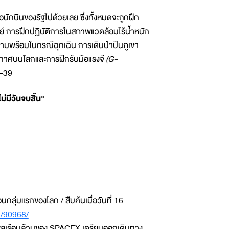
นักบินของรัฐไปด้วยเลย ซึ่งทั้งหมดจะถูกฝึก
 การฝึกปฏิบัติการในสภาพแวดล้อมไร้น้ำหนัก
พร้อมในกรณีฉุกเฉิน การเดินป่าปีนภูเขา
กาศบนโลกและการฝึกรับมือแรงจี
(G-
C-39
ไม่มีวันจบสิ้น"
ลุ่มแรกของโลก./ สืบค้นเมื่อวันที่ 16
h/90968/
ินพลเรือนล้วนของ SPACEX เตรียมออกเดินทาง​