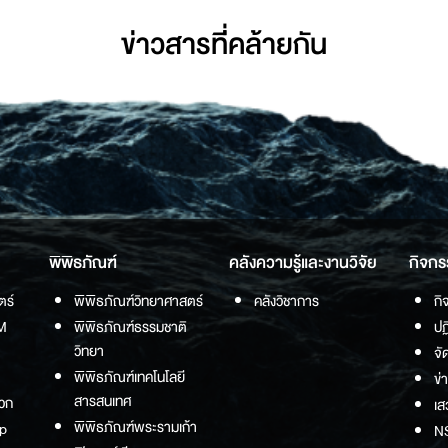
ข่าวสารที่่คล้ายกัน
พิพิธภัณฑ์
คลังความรู้และงานวิจัย
กิจกร
ตร์
พิพิธภัณฑ์วิทยาศาสตร์
คลังวิชาการ
กิ
M
พิพิธภัณฑ์ธรรมชาติ
ปฏ
วิทยา
จั
พิพิธภัณฑ์เทคโนโลยี
ข่
สารสนเทศ
วก
เส
พิพิธภัณฑ์พระรามเก้า
p
NS