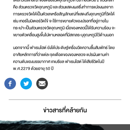
โดยทั่วไปลักษณะของเครื่องวัดอุณหภูมิจะประกอบด้วย 2 ส่วนหลัก
คือ ส่วนตรวจวัดอุณหภูมิ และส่วนแสดงผลซึ่งทำการแปลงผลจาก
การตรวจวัดได้เป็นตัวเลขหรือสัญลักษณ์ที่แสดงถึงอุณหภูมิที่วัดได้
เช่น เทอร์โมมิเตอร์วัดไข้ จะใช้การขยายตัวของปรอทที่อยู่ภายใน
กระเปาะเป็นส่วนตรวจวัดอุณหภูมิ เมื่อของเหลวนี้ได้รับความร้อน จะ
ขยายตัวเคลื่อนสูงขึ้นไปตามหลอดที่มีสเกลระบุอุณหภูมิไว้ด้านนอก
นอกจากนี้ ฟาเรนไฮต์ ยังได้ประดิษฐ์เครื่องวัดความชื้นสัมพัทธ์ โดย
อาศัยหลักการที่ว่าแต่ละจุดเดือดของของเหลวจะแปรผันตามค่า
ความดันของบรรยากาศ เกเบรียล ฟาเรนไฮต์ ได้เสียชีวิตในปี
พ.ศ.2279 ด้วยอายุ 50 ปี
ข่าวสารที่่คล้ายกัน