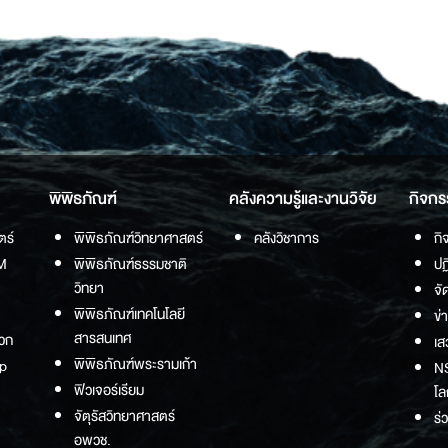
พิพิธภัณฑ์
คลังความรู้และงานวิจัย
กิจกร
ตร์
พิพิธภัณฑ์วิทยาศาสตร์
คลังวิชาการ
กิ
M
พิพิธภัณฑ์ธรรมชาติ
ปฏ
วิทยา
จั
พิพิธภัณฑ์เทคโนโลยี
ข่
สารสนเทศ
วก
เส
พิพิธภัณฑ์พระรามเก้า
p
NS
ฟิวเจอร์เรียม
โล
จัตุรัสวิทยาศาสตร์
ร่
อพวช.