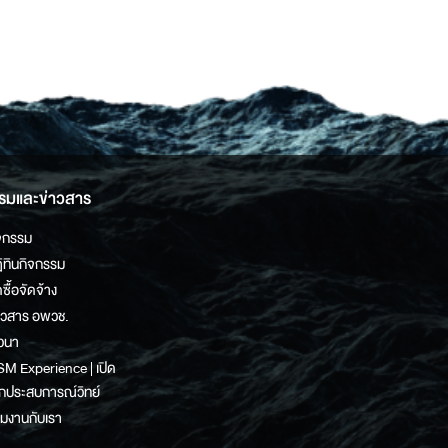
รมและข่าวสาร
จกรรม
ิทินกิจกรรม
ดซื้อจัดจ้าง
าวสาร อพวช.
วนา
M Experience | เปิด
กประสบการณ์วิทย์
วมงานกับเรา