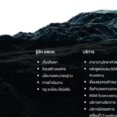
รู้จัก อพวช.
บริการ
เกี่ยวกับเรา
คาราวานวิทยาศาส
โครงสร้างองค์กร
หลักสูตรอบรม NS
Academy
นโยบายและมาตรฐาน
เยี่ยมชม(จองเข้าชม)
การดำเนินงาน
สิ่งอำนวยความสะด
กฏ ระเบียบ ข้อบังคับ
NSM Sciencesho
บริการทางวิชาการ
บริการนิทรรศการ
เคลื่อนที่ (Traveling