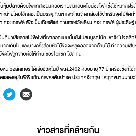
ั้นหุ้มปลายด้วยโพแทสเซียมคลอเรทผสมแอนติโมนีซัลไฟด์ซึ่งใช้หมากฝรั่งใน
ำหน่ายโดยใช้กล่องเป็นบรรจุภัณฑ์ และด้านข้างกล่องใช้จำหรับจุดไม้ขีด
่า คองเกรฟส์ เพื่อเป็นเกียรติแด่ ท่านเซอร์วิลเลียม คองเกรฟส์ ผู้ประดิ
ป็นที่น่าเสียดายไม้ขีดไฟที่เขาออกแบบนั้นยังไม่สมบูรณ์นัก เขาจึงไม่จดสิทธ
ีมากเกินไป และบางครั้งส่วนหัวไม้ขีดจะหลุดออกจากก้านไม้ ทำความเสียหา
ม้ขีดไฟถูกขายต่อให้ท่านเซอร์ไอแซค โฮลเดน
อห์น วอล์คเกอร์ ได้เสียชีวิตในปี พ.ศ.2402 ด้วยอายุ 77 ปี เครื่องชั่งที่ใ
ัดแสดงอยู่ในพิพิธภัณฑ์เพลสตันปาร์ค ประเทศอังกฤษ และถูกขนานนามว่า 
ข่าวสารที่่คล้ายกัน