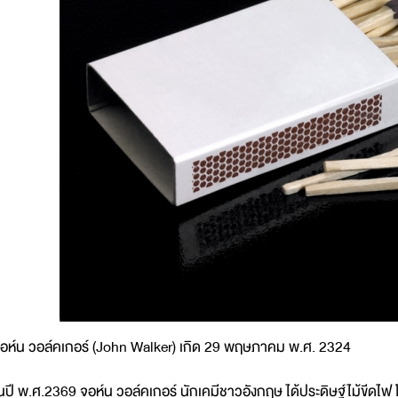
อห์น วอล์คเกอร์ (John Walker) เกิด 29 พฤษภาคม พ.ศ. 2324
นปี พ.ศ.2369 จอห์น วอล์คเกอร์ นักเคมีชาวอังกฤษ ได้ประดิษฐ์ไม้ขีดไฟ โ