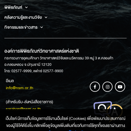
พิพิธภัณฑ์
คลังความรู้และงานวิจัย
กิจกรรมและข่าวสาร
องค์การพิพิธภัณฑ์วิทยาศาสตร์แห่งชาติ
กระทรวงการอุดมศึกษา วิทยาศาสตร์วิจัยและนวัตกรรม 39 หมู่ 3 ต.คลองห้า
อ.คลองหลวง จ.ปทุมธานี 12120
โทร: 02577-9999, แฟกซ์ 02577-9900
อีเมล
info@nsm.or.th
(สำหรับรับ-ส่งหนังสือราชการ)
saraban@nsm.or.th
เว็บไซค์ มีการเก็บข้อมูลการใช้งานเว็บไซต์ (Cookies) เพื่อพัฒนาประสบการณ์
ของผู้ใช้ให้ดียิ่งขึ้น คลิกเพื่อดูข้อมูลเพิ่มเติมเกี่ยวกับการใช้คุกกี้ของเราผ่านทาง
ช่องทางการสอบถามข้อมูล