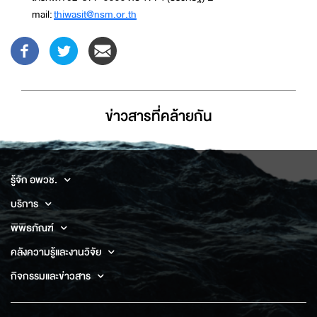
mail:
thiwasit@nsm.or.th
ข่าวสารที่่คล้ายกัน
รู้จัก อพวช.
บริการ
พิพิธภัณฑ์
คลังความรู้และงานวิจัย
กิจกรรมและข่าวสาร