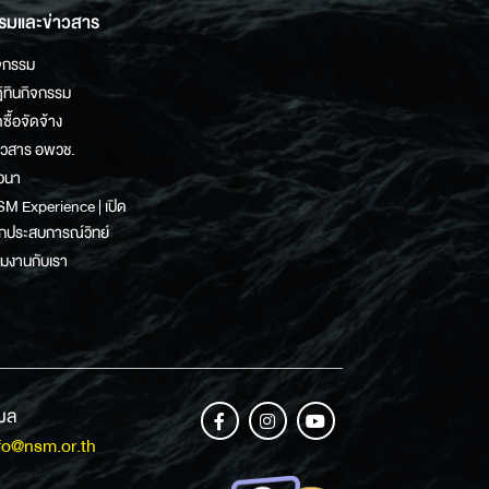
รมและข่าวสาร
จกรรม
ิทินกิจกรรม
ดซื้อจัดจ้าง
าวสาร อพวช.
วนา
M Experience | เปิด
กประสบการณ์วิทย์
วมงานกับเรา
เมล
fo@nsm.or.th