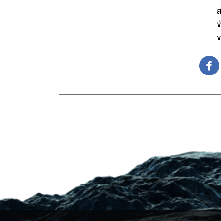
ส
ข
ข