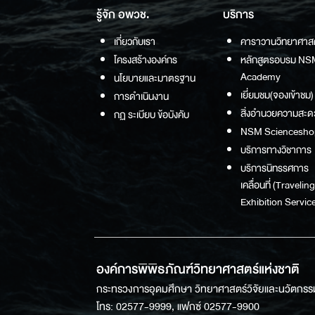
รู้จัก อพวช.
บริการ
เกี่ยวกับเรา
คาราวานวิทยาศาส
โครงสร้างองค์กร
หลักสูตรอบรม NS
Academy
นโยบายและมาตรฐาน
เยี่ยมชม(จองเข้าชม)
การดำเนินงาน
สิ่งอำนวยความสะด
กฏ ระเบียบ ข้อบังคับ
NSM Sciencesho
บริการทางวิชาการ
บริการนิทรรศการ
เคลื่อนที่ (Traveling
Exhibition Service
องค์การพิพิธภัณฑ์วิทยาศาสตร์แห่งชาติ
กระทรวงการอุดมศึกษา วิทยาศาสตร์วิจัยและนวัตกรร
โทร: 02577-9999, แฟกซ์ 02577-9900