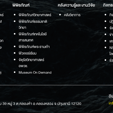
พิพิธภัณฑ์
คลังความรู้และงานวิจัย
กิจกร
ตร์
พิพิธภัณฑ์วิทยาศาสตร์
คลังวิชาการ
กิ
M
พิพิธภัณฑ์ธรรมชาติ
ปฏ
วิทยา
จั
พิพิธภัณฑ์เทคโนโลยี
ข่
สารสนเทศ
วก
เส
พิพิธภัณฑ์พระรามเก้า
p
NS
ฟิวเจอร์เรียม
โล
จัตุรัสวิทยาศาสตร์
ร่
อพวช.
)
Museum On Demand
อี
in
ม 39 หมู่ 3 ต.คลองห้า อ.คลองหลวง จ.ปทุมธานี 12120