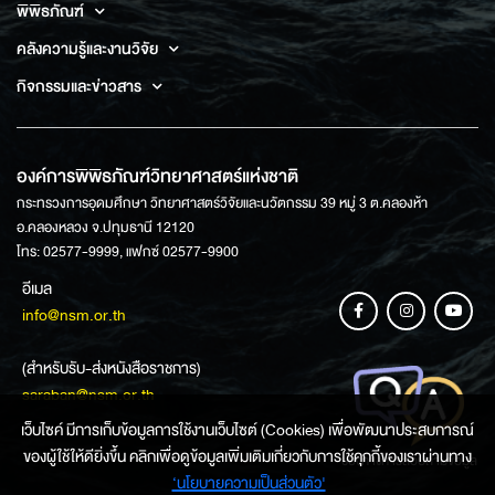
พิพิธภัณฑ์
คลังความรู้และงานวิจัย
กิจกรรมและข่าวสาร
องค์การพิพิธภัณฑ์วิทยาศาสตร์แห่งชาติ
กระทรวงการอุดมศึกษา วิทยาศาสตร์วิจัยและนวัตกรรม 39 หมู่ 3 ต.คลองห้า
อ.คลองหลวง จ.ปทุมธานี 12120
โทร: 02577-9999, แฟกซ์ 02577-9900
อีเมล
info@nsm.or.th
(สำหรับรับ-ส่งหนังสือราชการ)
saraban@nsm.or.th
เว็บไซค์ มีการเก็บข้อมูลการใช้งานเว็บไซต์ (Cookies) เพื่อพัฒนาประสบการณ์
ของผู้ใช้ให้ดียิ่งขึ้น คลิกเพื่อดูข้อมูลเพิ่มเติมเกี่ยวกับการใช้คุกกี้ของเราผ่านทาง
ช่องทางการสอบถามข้อมูล
‘นโยบายความเป็นส่วนตัว'