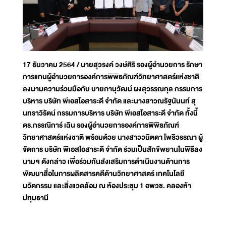
17 ธันวาคม 2564 / นายสุวรงค์ วงษ์ศิริ รองผู้อำนวยการ รักษา
การแทนผู้อำนวยการองค์การพิพิธภัณฑ์วิทยาศาสตร์แห่งชาติ
ลงนามความร่วมมือกับ นายภานุวัฒน์ ผงสุวรรณกุล กรรมการ
บริหาร บริษัท พีเอสไอสาระดี จำกัด และนางสาวณรัฐนันนท์ สุ
นทราวิรัตน์ กรรมการบริหาร บริษัท พีเอสไอสาระดี จำกัด ทั้งนี้
ดร.กรรณิการ์ เฉิน รองผู้อำนวยการองค์การพิพิธภัณฑ์
วิทยาศาสตร์แห่งชาติ พร้อมด้วย นางสาววนิตดา โพธิวรรณา ผู้
จัดการ บริษัท พีเอสไอสาระดี จำกัด ร่วมเป็นสักขีพยานในพิธีลง
นามฯ ดังกล่าว เพื่อร่วมกันส่งเสริมการดำเนินงานด้านการ
พัฒนาสื่อในการผลิตสารคดีด้านวิทยาศาสตร์ เทคโนโลยี
นวัตกรรม และสิ่งแวดล้อม ณ ห้องประชุม 1 อพวช. คลองห้า
ปทุมธานี