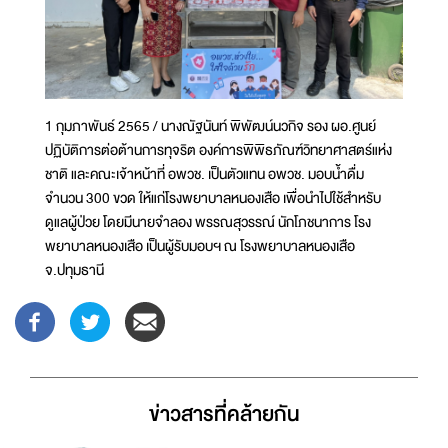
1 กุมภาพันธ์ 2565 / นางณัฐนันท์ พิพัฒน์นวกิจ รอง ผอ.ศูนย์
ปฏิบัติการต่อต้านการทุจริต องค์การพิพิธภัณฑ์วิทยาศาสตร์แห่ง
ชาติ และคณะเจ้าหน้าที่ อพวช. เป็นตัวแทน อพวช. มอบน้ำดื่ม
จำนวน 300 ขวด ให้แก่โรงพยาบาลหนองเสือ เพื่อนำไปใช้สำหรับ
ดูแลผู้ป่วย โดยมีนายจำลอง พรรณสุวรรณ์ นักโภชนาการ โรง
พยาบาลหนองเสือ เป็นผู้รับมอบฯ ณ โรงพยาบาลหนองเสือ
จ.ปทุมธานี
ข่าวสารที่่คล้ายกัน