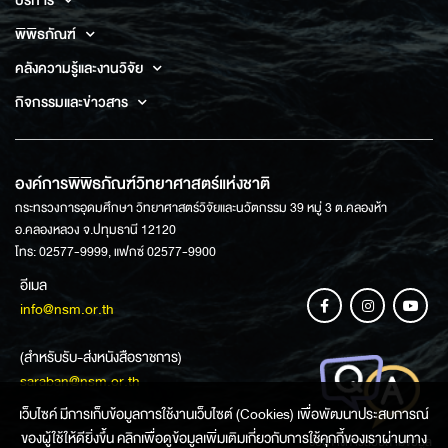
บริการ
พิพิธภัณฑ์
คลังความรู้และงานวิจัย
กิจกรรมและข่าวสาร
องค์การพิพิธภัณฑ์วิทยาศาสตร์แห่งชาติ
กระทรวงการอุดมศึกษา วิทยาศาสตร์วิจัยและนวัตกรรม 39 หมู่ 3 ต.คลองห้า
อ.คลองหลวง จ.ปทุมธานี 12120
โทร: 02577-9999, แฟกซ์ 02577-9900
อีเมล
info@nsm.or.th
(สำหรับรับ-ส่งหนังสือราชการ)
saraban@nsm.or.th
เว็บไซค์ มีการเก็บข้อมูลการใช้งานเว็บไซต์ (Cookies) เพื่อพัฒนาประสบการณ์
ของผู้ใช้ให้ดียิ่งขึ้น คลิกเพื่อดูข้อมูลเพิ่มเติมเกี่ยวกับการใช้คุกกี้ของเราผ่านทาง
ช่องทางการสอบถามข้อมูล