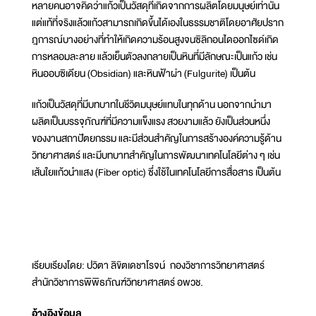
หลายคนอาจคิดว่าแก้วเป็นวัสดุที่เกิดจากการผลิตโดยมนุษย์เท่านั้น
แต่แท้ที่จริงแล้วแก้วสามารถเกิดขึ้นได้เองในธรรมชาติโดยอาศัยปราก
ฎการณ์บางอย่างที่ทำให้เกิดความร้อนสูงจนซิลิกอนไดออกไซด์เกิด
การหลอมละลาย แล้วเย็นตัวลงกลายเป็นหินที่มีลักษณะเป็นแก้ว เช่น
หินออบซิเดียน (Obsidian) และหินฟ้าผ่า (Fulgurite) เป็นต้น
แก้วเป็นวัสดุที่มีบทบาทในชีวิตมนุษย์แทบในทุกด้าน นอกจากนำมา
ผลิตเป็นบรรจุภัณฑ์ที่มีความแข็งแรง สวยงามแล้ว ยังเป็นส่วนหนึ่ง
ของงานสถาปัตยกรรม และมีส่วนสำคัญในการสร้างองค์ความรู้ด้าน
วิทยาศาสตร์ และมีบทบาทสำคัญในการพัฒนาเทคโนโลยีต่าง ๆ เช่น
เส้นใยแก้วนำแสง (Fiber optic) ซึ่งใช้ในเทคโนโลยีการสื่อสาร เป็นต้น
เรียบเรียงโดย: ปวิตา ลิขิตเดชาโรจน์ กองวิชาการวิทยาศาสตร์
สำนักวิชาการพิพิธภัณฑ์วิทยาศาสตร์ อพวช.
อ้างอิงข้อมูล