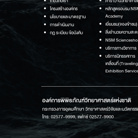
เกี่ยวกับเรา
คาราวานวิทยาศาส
โครงสร้างองค์กร
หลักสูตรอบรม NS
Academy
นโยบายและมาตรฐาน
เยี่ยมชม(จองเข้าชม)
การดำเนินงาน
สิ่งอำนวยความสะด
กฏ ระเบียบ ข้อบังคับ
NSM Sciencesho
บริการทางวิชาการ
บริการนิทรรศการ
เคลื่อนที่ (Traveling
Exhibition Service
องค์การพิพิธภัณฑ์วิทยาศาสตร์แห่งชาติ
กระทรวงการอุดมศึกษา วิทยาศาสตร์วิจัยและนวัตกรร
โทร: 02577-9999, แฟกซ์ 02577-9900