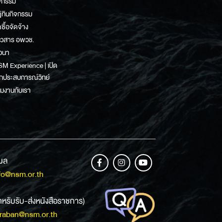
จกรรม
ิทินกิจกรรม
ดซื้อจัดจ้าง
าวสาร อพวช.
วนา
M Experience | เปิด
กประสบการณ์วิทย์
วมงานกับเรา
เมล
fo@nsm.or.th
ำหรับรับ-ส่งหนังสือราชการ)
raban@nsm.or.th