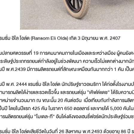
รนซั่ม อิไล โอล์ด (Ransom Eli Olds) เกิด 3 มิถุนายน พ.ศ. 2407
นปลายศตวรรษที่ 19 การคมนาคมภายในเมืองและระหว่างเมือง ผู้คนยังคง
ระดิษฐ์ประเภทรถยนต์กำลังอยู่ในช่วงพัฒนา ความเร็วไม่แตกต่างมากนัก
นปี พ.ศ.2439 มีการผลิตรถยนต์ที่ลักษณะเหมือนกันมากกว่า 1 คัน เป็นค
นปี พ.ศ. 2444 แรนซั่ม อิไล โอล์ด นักปริษฐ์ชาวอเมริกา ได้ก่อตั้งโรงง
ามารถผลิตได้ง่ายและรวดเร็วขึ้น และรถยนต์รุ่น “เคิฟด์แดช” ได้รับความนิย
ำหน่ายจำนวนมาก ณ ขณะนั้น 20 คันต่อวัน เมื่อเทียบกับกำลังการผลิตของ
ป็นปี โดยในปีแรก 425 คัน ในราคา 650 ดอลลาร์ และขายได้ 5,000 คันในภ
ารผลิตรถยนต์รุ่น “โมเดล-ที” อันโด่งดังของเฮนรี่ฟอร์ดนักประดิษฐ์ร่วมช
รนซั่ม อิไล โอล์ดเสียชีวิตในวันที่ 26 สิงหาคม พ.ศ.2493 ด้วยอายุ 86 ปี