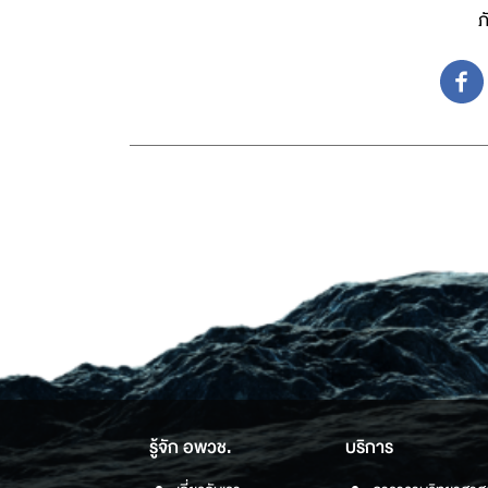
ภ
รู้จัก อพวช.
บริการ