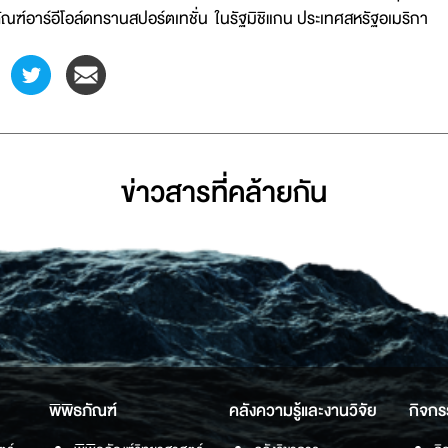
ัณฑ์อาร์อีโอล์ดทรานสปอร์ตเทชั่น ในรัฐมิชิแกน ประเทศสหรัฐอเมริกา
ข่าวสารที่่คล้ายกัน
พิพิธภัณฑ์
คลังความรู้และงานวิจัย
กิจกร