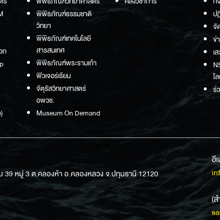
ตร์
พิพิธภัณฑ์วิทยาศาสตร์
คลังวิชาการ
กิ
M
พิพิธภัณฑ์ธรรมชาติ
ปฏ
วิทยา
จั
พิพิธภัณฑ์เทคโนโลยี
ข่
สารสนเทศ
วก
เส
พิพิธภัณฑ์พระรามเก้า
p
NS
ฟิวเจอร์เรียม
โล
จัตุรัสวิทยาศาสตร์
ร่
อพวช.
)
Museum On Demand
อี
in
ม 39 หมู่ 3 ต.คลองห้า อ.คลองหลวง จ.ปทุมธานี 12120
(ส
sa