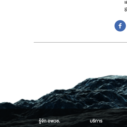
เ
ช
รู้จัก อพวช.
บริการ