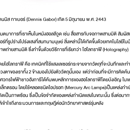
ดนนิส กาเบอร์ (Dennis Gabor) เกิด 5 มิถุนายน พ.ศ. 2443
ินตนาการที่เราเห็นในหนังฮอลลีวูด เช่น สื่อสารกับจอภาพสามมิติ สัมผัสเพื
อร์ที่รูปร่างโปร่งแสงที่สนทนามนุษย์ สิ่งเหล่านี้ได้เกิดขึ้นด้วยเทคโนโลยี
าพถ่ายสามมิติ ซึ่งทำขึ้นด้วยวิธีการที่เรียกว่า โฮโลกราฟี (Holography)
ดยโฮโลกราฟี คือ เทคนิคที่ใช้แสงเลเซอร์กระจายจากวัตถุที่จะบันทึกและท
วงตาของเราทั้ง 2 ข้างมองไปยังตัววัตถุนั้นเอง แต่ว่าก่อนที่จะมีการคิดค้
ิศวกรไฟฟ้าชาวฮังการีได้ค้นพบหลักการของฮอโลกราฟีโดยบังเอิญ ใ
ิเล็กตรอน โดยใช้หลอดชนิดไอปรอท (Mercury Arc Lamps)เป็นแหล่งกำเนิ
กิดเป็นภาพซ้อน ซึ่งเป็นข้อจำกัดของแหล่งกำเนิดแสงในขณะนั้น ซึ่งต่อมา
ห้เข้าใจถึงกระบวนการและทฤษฎีต่อนักวิทยาศาสตร์รุ่นหลัง