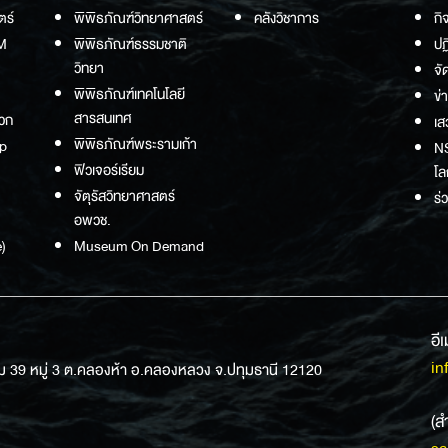
ตร์
พิพิธภัณฑ์วิทยาศาสตร์
คลังวิชาการ
กิ
M
พิพิธภัณฑ์ธรรมชาติ
ปฏ
วิทยา
จั
พิพิธภัณฑ์เทคโนโลยี
ข่
สารสนเทศ
วก
เส
พิพิธภัณฑ์พระรามเก้า
p
NS
ฟิวเจอร์เรียม
โล
จัตุรัสวิทยาศาสตร์
ร่
อพวช.
)
Museum On Demand
อี
in
ม 39 หมู่ 3 ต.คลองห้า อ.คลองหลวง จ.ปทุมธานี 12120
(ส