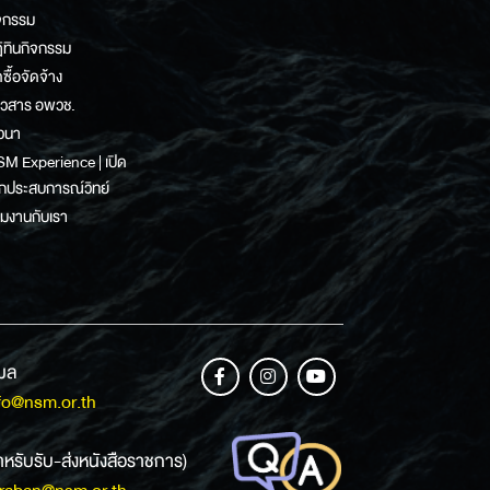
จกรรม
ิทินกิจกรรม
ดซื้อจัดจ้าง
าวสาร อพวช.
วนา
M Experience | เปิด
กประสบการณ์วิทย์
วมงานกับเรา
เมล
fo@nsm.or.th
ำหรับรับ-ส่งหนังสือราชการ)