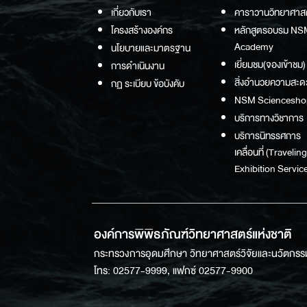
เกี่ยวกับเรา
คาราวานวิทยาศาส
โครงสร้างองค์กร
หลักสูตรอบรม NS
Academy
นโยบายและมาตรฐาน
เยี่ยมชม(จองเข้าชม)
การดำเนินงาน
สิ่งอำนวยความสะด
กฏ ระเบียบ ข้อบังคับ
NSM Sciencesho
บริการทางวิชาการ
บริการนิทรรศการ
เคลื่อนที่ (Traveling
Exhibition Service
องค์การพิพิธภัณฑ์วิทยาศาสตร์แห่งชาติ
กระทรวงการอุดมศึกษา วิทยาศาสตร์วิจัยและนวัตกรร
โทร: 02577-9999, แฟกซ์ 02577-9900