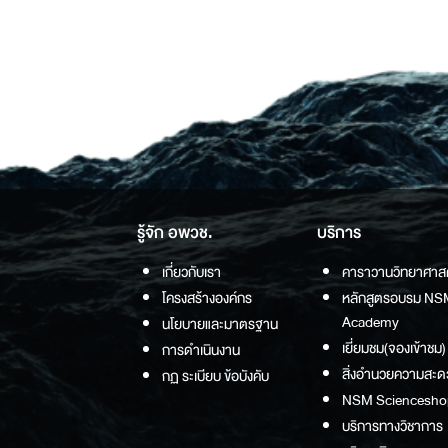
รู้จัก อพวช.
บริการ
เกี่ยวกับเรา
คาราวานวิทยาศาส
โครงสร้างองค์กร
หลักสูตรอบรม NS
Academy
นโยบายและมาตรฐาน
เยี่ยมชม(จองเข้าชม)
การดำเนินงาน
สิ่งอำนวยความสะด
กฏ ระเบียบ ข้อบังคับ
NSM Sciencesho
บริการทางวิชาการ