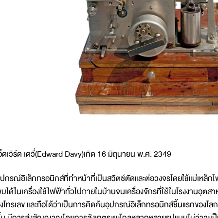
อ็ดเวิร์ด เดวี่(Edward Davy)เกิด 16 มิถุนายน พ.ศ. 2349
ุปกรณ์อิเล็กทรอนิกส์ที่ทำหน้าที่เป็นสวิตซ์ตัดและต่อวงจรโดยใช้แม่เหล็กไฟฟ
บได้ในเครื่องใช้ไฟฟ้าทั่วไปภายในบ้านจนเครื่องจักรที่ใช้ในโรงงานอุตสาห
่งโทรเลข และถือได้ว่าเป็นการคิดค้นอุปกรณ์อิเล็กทรอนิกส์ชิ้นแรกของโล
ั้น มีการส่งสัญญาณโดยการสังเกตระยะไกลหลากหลายรูปแบบไม่ว่าจะเป็