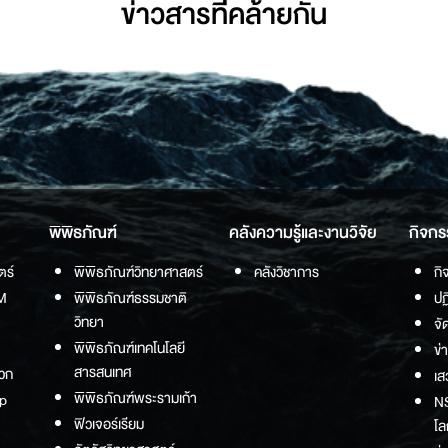
ข่าวสารที่่คล้ายกัน
พิพิธภัณฑ์
คลังความรู้และงานวิจัย
กิจกร
ตร์
พิพิธภัณฑ์วิทยาศาสตร์
คลังวิชาการ
กิ
M
พิพิธภัณฑ์ธรรมชาติ
ปฏ
วิทยา
จั
พิพิธภัณฑ์เทคโนโลยี
ข่
สารสนเทศ
วก
เส
พิพิธภัณฑ์พระรามเก้า
p
NS
ฟิวเจอร์เรียม
โล