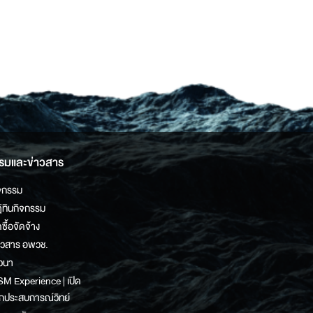
รมและข่าวสาร
จกรรม
ิทินกิจกรรม
ดซื้อจัดจ้าง
าวสาร อพวช.
วนา
M Experience | เปิด
กประสบการณ์วิทย์