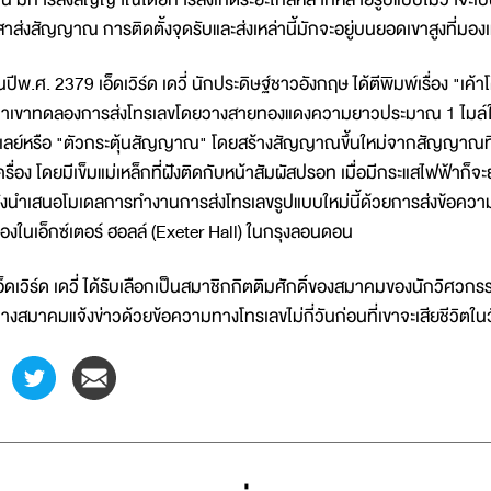
สาส่งสัญญาณ การติดตั้งจุดรับและส่งเหล่านี้มักจะอยู่บนยอดเขาสูงที่มอง
นปีพ.ศ. 2379 เอ็ดเวิร์ด เดวี่ นักประดิษฐ์ชาวอังกฤษ ได้ตีพิมพ์เรื่อง "
าเขาทดลองการส่งโทรเลขโดยวางสายทองแดงความยาวประมาณ 1 ไมล์ใ
ีเลย์หรือ "ตัวกระตุ้นสัญญาณ" โดยสร้างสัญญาณขึ้นใหม่จากสัญญาณที
ครื่อง โดยมีเข็มแม่เหล็กที่ฝังติดกับหน้าสัมผัสปรอท เมื่อมีกระแสไฟฟ้า
ังนำเสนอโมเดลการทำงานการส่งโทรเลขรูปแบบใหม่นี้ด้วยการส่งข้อความระห
้องในเอ็กซ์เตอร์ ฮอลล์ (Exeter Hall) ในกรุงลอนดอน
อ็ดเวิร์ด เดวี่ ได้รับเลือกเป็นสมาชิกกิตติมศักดิ์ของสมาคมของนักวิศว
างสมาคมแจ้งข่าวด้วยข้อความทางโทรเลขไม่กี่วันก่อนที่เขาจะเสียชีวิตใ