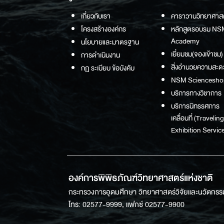
เกี่ยวกับเรา
คาราวานวิทยาศาส
โครงสร้างองค์กร
หลักสูตรอบรม NS
Academy
นโยบายและมาตรฐาน
เยี่ยมชม(จองเข้าชม)
การดำเนินงาน
สิ่งอำนวยความสะด
กฏ ระเบียบ ข้อบังคับ
NSM Sciencesho
บริการทางวิชาการ
บริการนิทรรศการ
เคลื่อนที่ (Traveling
Exhibition Service
องค์การพิพิธภัณฑ์วิทยาศาสตร์แห่งชาติ
กระทรวงการอุดมศึกษา วิทยาศาสตร์วิจัยและนวัตกรร
โทร: 02577-9999, แฟกซ์ 02577-9900