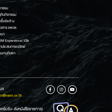
จกรรม
ิทินกิจกรรม
ดซื้อจัดจ้าง
าวสาร อพวช.
วนา
M Experience | เปิด
กประสบการณ์วิทย์
วมงานกับเรา
เมล
fo@nsm.or.th
ำหรับรับ-ส่งหนังสือราชการ)