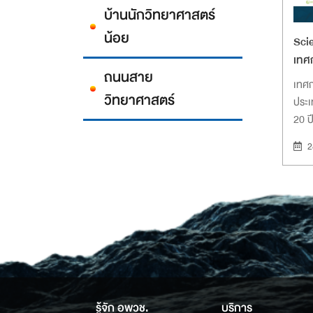
บ้านนักวิทยาศาสตร์
น้อย
Sci
เทศ
ถนนสาย
เพื่อ
เทศ
วิทยาศาสตร์
ประ
20 ป
“การ
2
ศูนย
Net
รู้จัก อพวช.
บริการ