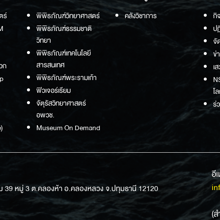
ตร์
พิพิธภัณฑ์วิทยาศาสตร์
คลังวิชาการ
กิ
M
พิพิธภัณฑ์ธรรมชาติ
ปฏ
วิทยา
จั
พิพิธภัณฑ์เทคโนโลยี
ข่
สารสนเทศ
วก
เส
พิพิธภัณฑ์พระรามเก้า
p
NS
ฟิวเจอร์เรียม
โล
จัตุรัสวิทยาศาสตร์
ร่
อพวช.
)
Museum On Demand
อี
in
ม 39 หมู่ 3 ต.คลองห้า อ.คลองหลวง จ.ปทุมธานี 12120
(ส