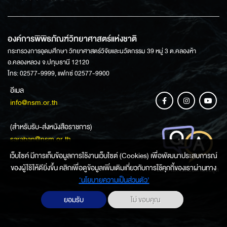
องค์การพิพิธภัณฑ์วิทยาศาสตร์แห่งชาติ
กระทรวงการอุดมศึกษา วิทยาศาสตร์วิจัยและนวัตกรรม 39 หมู่ 3 ต.คลองห้า
อ.คลองหลวง จ.ปทุมธานี 12120
โทร: 02577-9999, แฟกซ์ 02577-9900
อีเมล
info@nsm.or.th
(สำหรับรับ-ส่งหนังสือราชการ)
saraban@nsm.or.th
เว็บไซค์ มีการเก็บข้อมูลการใช้งานเว็บไซต์ (Cookies) เพื่อพัฒนาประสบการณ์
ของผู้ใช้ให้ดียิ่งขึ้น คลิกเพื่อดูข้อมูลเพิ่มเติมเกี่ยวกับการใช้คุกกี้ของเราผ่านทาง
ช่องทางการสอบถามข้อมูล
‘นโยบายความเป็นส่วนตัว'
ยอมรับ
ไม่ ขอบคุณ