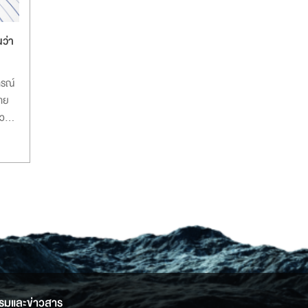
นว่า
ารณ์
ลาย
ความ
่นดิน
7.8
่งผล
ติ
รมและข่าวสาร