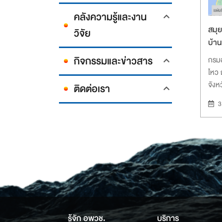
คลังความรู้และงาน
สมุย
วิจัย
บ้าน
กิจกรรมและข่าวสาร
กรมอ
ไหว
จังหว
ติดต่อเรา
พ.ค.
3
แจ้ง
สัญญ
ทรั
เคลื
รู้จัก อพวช.
บริการ