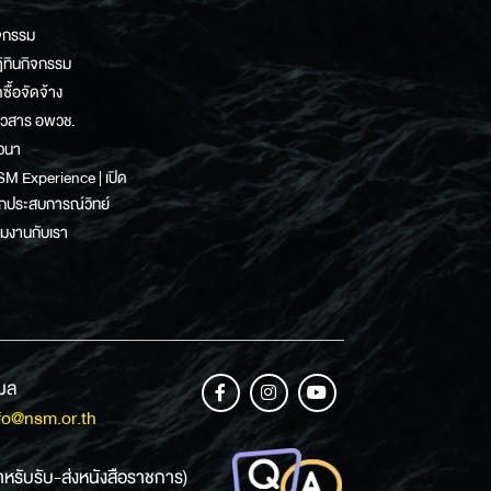
จกรรม
ิทินกิจกรรม
ดซื้อจัดจ้าง
าวสาร อพวช.
วนา
M Experience | เปิด
กประสบการณ์วิทย์
วมงานกับเรา
เมล
fo@nsm.or.th
ำหรับรับ-ส่งหนังสือราชการ)