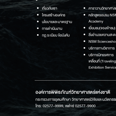
เกี่ยวกับเรา
คาราวานวิทยาศาส
โครงสร้างองค์กร
หลักสูตรอบรม NS
Academy
นโยบายและมาตรฐาน
เยี่ยมชม(จองเข้าชม)
การดำเนินงาน
สิ่งอำนวยความสะด
กฏ ระเบียบ ข้อบังคับ
NSM Sciencesho
บริการทางวิชาการ
บริการนิทรรศการ
เคลื่อนที่ (Traveling
Exhibition Service
องค์การพิพิธภัณฑ์วิทยาศาสตร์แห่งชาติ
กระทรวงการอุดมศึกษา วิทยาศาสตร์วิจัยและนวัตกรร
โทร: 02577-9999, แฟกซ์ 02577-9900