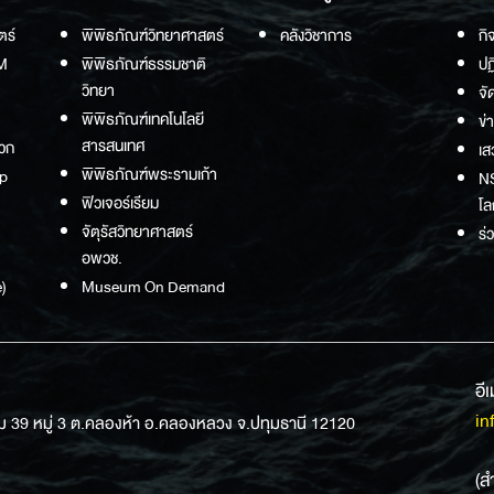
ตร์
พิพิธภัณฑ์วิทยาศาสตร์
คลังวิชาการ
กิ
M
พิพิธภัณฑ์ธรรมชาติ
ปฏ
วิทยา
จั
พิพิธภัณฑ์เทคโนโลยี
ข่
สารสนเทศ
วก
เส
พิพิธภัณฑ์พระรามเก้า
p
NS
ฟิวเจอร์เรียม
โล
จัตุรัสวิทยาศาสตร์
ร่
อพวช.
)
Museum On Demand
อี
in
ม 39 หมู่ 3 ต.คลองห้า อ.คลองหลวง จ.ปทุมธานี 12120
(ส