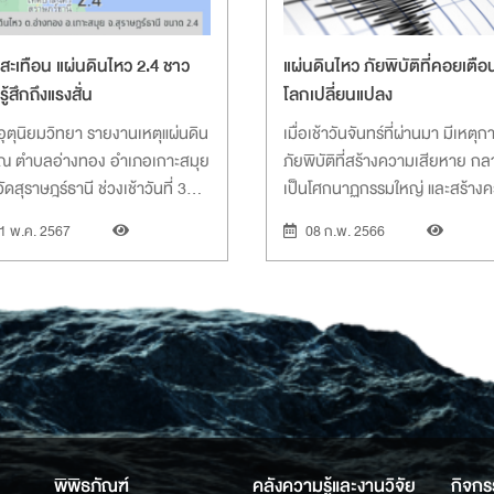
สะเทือน แผ่นดินไหว 2.4 ชาว
แผ่นดินไหว ภัยพิบัติที่คอยเตือ
รู้สึกถึงแรงสั่น
โลกเปลี่ยนแปลง
ุตุนิยมวิทยา รายงานเหตุแผ่นดิน
เมื่อเช้าวันจันทร์ที่ผ่านมา มีเหตุก
 ณ ตำบลอ่างทอง อำเภอเกาะสมุย
ภัยพิบัติที่สร้างความเสียหาย ก
ัดสุราษฎร์ธานี ช่วงเช้าวันที่ 30
เป็นโศกนาฏกรรมใหญ่ และสร้าง
 2567 วัดขนาดได้ 2.4 ชาวบ้าน
ตื่นตกใจให้กับคนทั้งโลก นั่นคือแผ
1 พ.ค. 2567
08 ก.พ. 2566
รู้สึกบ้านเรือนสั่นสะเทือน พบ
ไหวตุรกี-ซีเรีย แผ่นดินไหวขนาด 
าณกันขโมยรถดังลั่น ด้านกรม
แมกนิจูด ที่พรมแดนตุรกี-ซีเรีย ส
พยากรธรณีเผยสาเหตุเกิดจากการ
ให้มีความเสียหายและผู้เสียชีวิต
่อนตัวของหินแกรนิตใต้เปลือกโลก
จำนวนมาก นับว่าเป็นหนึ่งภัยพิบั
รุนแรงที่เคยเกิดขึ้นในยุคสมัยนี้
พิพิธภัณฑ์
คลังความรู้และงานวิจัย
กิจกร