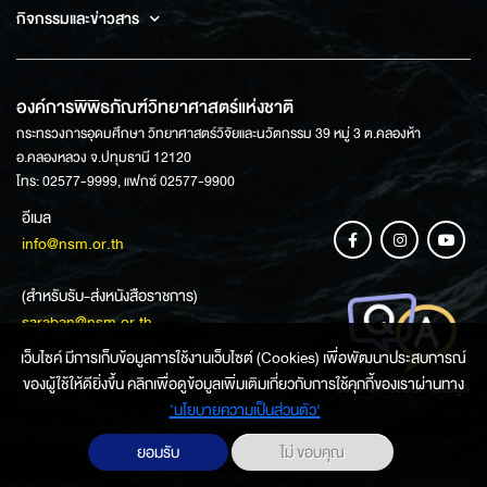
กิจกรรมและข่าวสาร
องค์การพิพิธภัณฑ์วิทยาศาสตร์แห่งชาติ
กระทรวงการอุดมศึกษา วิทยาศาสตร์วิจัยและนวัตกรรม 39 หมู่ 3 ต.คลองห้า
อ.คลองหลวง จ.ปทุมธานี 12120
โทร: 02577-9999, แฟกซ์ 02577-9900
อีเมล
info@nsm.or.th
(สำหรับรับ-ส่งหนังสือราชการ)
saraban@nsm.or.th
เว็บไซค์ มีการเก็บข้อมูลการใช้งานเว็บไซต์ (Cookies) เพื่อพัฒนาประสบการณ์
ของผู้ใช้ให้ดียิ่งขึ้น คลิกเพื่อดูข้อมูลเพิ่มเติมเกี่ยวกับการใช้คุกกี้ของเราผ่านทาง
ช่องทางการสอบถามข้อมูล
‘นโยบายความเป็นส่วนตัว'
ยอมรับ
ไม่ ขอบคุณ