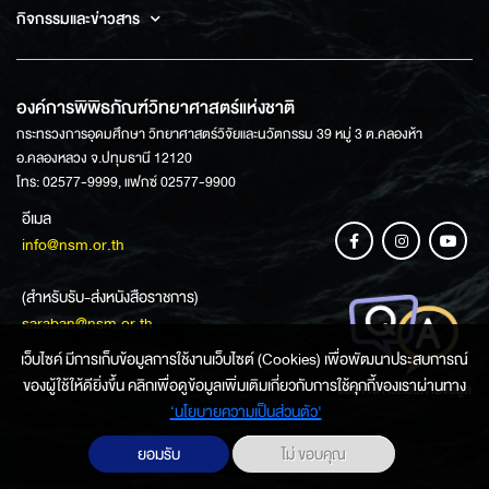
กิจกรรมและข่าวสาร
องค์การพิพิธภัณฑ์วิทยาศาสตร์แห่งชาติ
กระทรวงการอุดมศึกษา วิทยาศาสตร์วิจัยและนวัตกรรม 39 หมู่ 3 ต.คลองห้า
อ.คลองหลวง จ.ปทุมธานี 12120
โทร: 02577-9999, แฟกซ์ 02577-9900
อีเมล
info@nsm.or.th
(สำหรับรับ-ส่งหนังสือราชการ)
saraban@nsm.or.th
เว็บไซค์ มีการเก็บข้อมูลการใช้งานเว็บไซต์ (Cookies) เพื่อพัฒนาประสบการณ์
ของผู้ใช้ให้ดียิ่งขึ้น คลิกเพื่อดูข้อมูลเพิ่มเติมเกี่ยวกับการใช้คุกกี้ของเราผ่านทาง
ช่องทางการสอบถามข้อมูล
‘นโยบายความเป็นส่วนตัว'
ยอมรับ
ไม่ ขอบคุณ