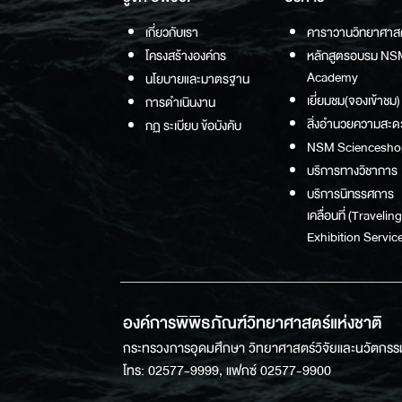
เกี่ยวกับเรา
คาราวานวิทยาศาส
โครงสร้างองค์กร
หลักสูตรอบรม NS
Academy
นโยบายและมาตรฐาน
เยี่ยมชม(จองเข้าชม)
การดำเนินงาน
สิ่งอำนวยความสะด
กฏ ระเบียบ ข้อบังคับ
NSM Sciencesho
บริการทางวิชาการ
บริการนิทรรศการ
เคลื่อนที่ (Traveling
Exhibition Service
องค์การพิพิธภัณฑ์วิทยาศาสตร์แห่งชาติ
กระทรวงการอุดมศึกษา วิทยาศาสตร์วิจัยและนวัตกรร
โทร: 02577-9999, แฟกซ์ 02577-9900