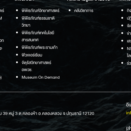
ตร์
พิพิธภัณฑ์วิทยาศาสตร์
คลังวิชาการ
กิ
M
พิพิธภัณฑ์ธรรมชาติ
ปฏ
วิทยา
จั
พิพิธภัณฑ์เทคโนโลยี
ข่
สารสนเทศ
วก
เส
พิพิธภัณฑ์พระรามเก้า
p
NS
ฟิวเจอร์เรียม
โล
จัตุรัสวิทยาศาสตร์
ร่
อพวช.
)
Museum On Demand
อี
in
ม 39 หมู่ 3 ต.คลองห้า อ.คลองหลวง จ.ปทุมธานี 12120
(ส