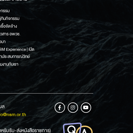
จกรรม
ิทินกิจกรรม
ดซื้อจัดจ้าง
าวสาร อพวช.
วนา
M Experience | เปิด
กประสบการณ์วิทย์
วมงานกับเรา
เมล
fo@nsm.or.th
ำหรับรับ-ส่งหนังสือราชการ)