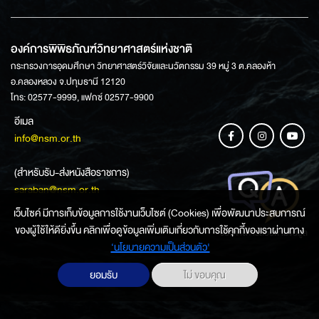
องค์การพิพิธภัณฑ์วิทยาศาสตร์แห่งชาติ
กระทรวงการอุดมศึกษา วิทยาศาสตร์วิจัยและนวัตกรรม 39 หมู่ 3 ต.คลองห้า
อ.คลองหลวง จ.ปทุมธานี 12120
โทร: 02577-9999, แฟกซ์ 02577-9900
อีเมล
info@nsm.or.th
(สำหรับรับ-ส่งหนังสือราชการ)
saraban@nsm.or.th
เว็บไซค์ มีการเก็บข้อมูลการใช้งานเว็บไซต์ (Cookies) เพื่อพัฒนาประสบการณ์
ของผู้ใช้ให้ดียิ่งขึ้น คลิกเพื่อดูข้อมูลเพิ่มเติมเกี่ยวกับการใช้คุกกี้ของเราผ่านทาง
ช่องทางการสอบถามข้อมูล
‘นโยบายความเป็นส่วนตัว'
ยอมรับ
ไม่ ขอบคุณ