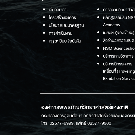
เกี่ยวกับเรา
คาราวานวิทยาศาส
โครงสร้างองค์กร
หลักสูตรอบรม NS
Academy
นโยบายและมาตรฐาน
เยี่ยมชม(จองเข้าชม)
การดำเนินงาน
สิ่งอำนวยความสะด
กฏ ระเบียบ ข้อบังคับ
NSM Sciencesho
บริการทางวิชาการ
บริการนิทรรศการ
เคลื่อนที่ (Traveling
Exhibition Service
องค์การพิพิธภัณฑ์วิทยาศาสตร์แห่งชาติ
กระทรวงการอุดมศึกษา วิทยาศาสตร์วิจัยและนวัตกรร
โทร: 02577-9999, แฟกซ์ 02577-9900