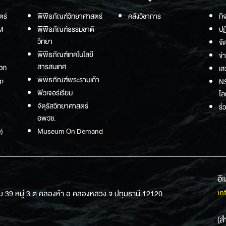
ตร์
พิพิธภัณฑ์วิทยาศาสตร์
คลังวิชาการ
กิ
M
พิพิธภัณฑ์ธรรมชาติ
ปฏ
วิทยา
จั
พิพิธภัณฑ์เทคโนโลยี
ข่
สารสนเทศ
วก
เส
พิพิธภัณฑ์พระรามเก้า
p
NS
ฟิวเจอร์เรียม
โล
จัตุรัสวิทยาศาสตร์
ร่
อพวช.
)
Museum On Demand
อี
in
ม 39 หมู่ 3 ต.คลองห้า อ.คลองหลวง จ.ปทุมธานี 12120
(ส