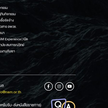
จกรรม
ิทินกิจกรรม
ดซื้อจัดจ้าง
าวสาร อพวช.
วนา
M Experience | เปิด
กประสบการณ์วิทย์
วมงานกับเรา
เมล
fo@nsm.or.th
ำหรับรับ-ส่งหนังสือราชการ)