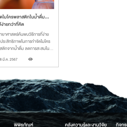
ัดไมโครพลาสติกในน้ำดื่ม…
้ง่ายกว่าที่คิด
ิทยาศาสตร์ค้นพบวิธีการที่ง่าย
ีประสิทธิภาพในการกำจัดไมโคร
สติกจากน้ำดื่ม ลดการสะสมใน
กายและความเสี่ยงต่อสุขภาพ
8 มี.ค. 2567
พิพิธภัณฑ์
คลังความรู้และงานวิจัย
กิจกร