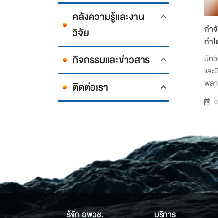
คลังความรู้และงาน
กำจ
วิจัย
ทำได
กิจกรรมและข่าวสาร
นักว
และม
พลา
ติดต่อเรา
ร่าง
0
รู้จัก อพวช.
บริการ