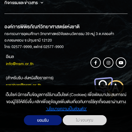
กิจกรรมและข่าวสาร
องค์การพิพิธภัณฑ์วิทยาศาสตร์แห่งชาติ
กระทรวงการอุดมศึกษา วิทยาศาสตร์วิจัยและนวัตกรรม 39 หมู่ 3 ต.คลองห้า
อ.คลองหลวง จ.ปทุมธานี 12120
โทร: 02577-9999, แฟกซ์ 02577-9900
อีเมล
info@nsm.or.th
(สำหรับรับ-ส่งหนังสือราชการ)
saraban@nsm.or.th
เว็บไซค์ มีการเก็บข้อมูลการใช้งานเว็บไซต์ (Cookies) เพื่อพัฒนาประสบการณ์
ของผู้ใช้ให้ดียิ่งขึ้น คลิกเพื่อดูข้อมูลเพิ่มเติมเกี่ยวกับการใช้คุกกี้ของเราผ่านทาง
ช่องทางการสอบถามข้อมูล
‘นโยบายความเป็นส่วนตัว'
ยอมรับ
ไม่ ขอบคุณ