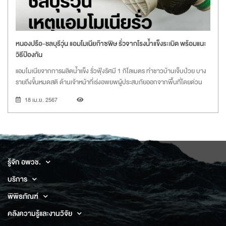
หนองปรือ-ชลบุรีวุ่น แอมโมเนียก๊าซพิษ รั่วจากโรงน้ำแข็งระเบิด พร้อมแนะ
วิธีป้องกัน
แอมโมเนียจากการผลิตน้ำแข็ง รั่วฟุ้งรัศมี 1 กิโลเมตร ทำชาวบ้านเจ็บป่วย บาง
รายถึงขั้นหมดสติ ด้านเจ้าหน้าที่เร่งอพยพผู้ประสบภัยออกจากพื้นที่โดยด่วน
18 เม.ย. 2567
รู้จัก อพวช.
บริการ
พิพิธภัณฑ์
คลังความรู้และงานวิจัย