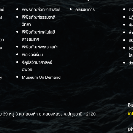
ตร์
พิพิธภัณฑ์วิทยาศาสตร์
คลังวิชาการ
กิ
M
พิพิธภัณฑ์ธรรมชาติ
ปฏ
วิทยา
จั
พิพิธภัณฑ์เทคโนโลยี
ข่
สารสนเทศ
วก
เส
พิพิธภัณฑ์พระรามเก้า
p
NS
ฟิวเจอร์เรียม
โล
จัตุรัสวิทยาศาสตร์
ร่
อพวช.
)
Museum On Demand
อี
in
ม 39 หมู่ 3 ต.คลองห้า อ.คลองหลวง จ.ปทุมธานี 12120
(ส