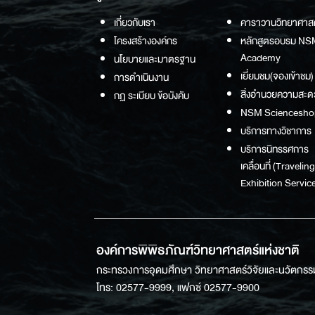
เกี่ยวกับเรา
คาราวานวิทยาศาส
โครงสร้างองค์กร
หลักสูตรอบรม NS
Academy
นโยบายและมาตรฐาน
เยี่ยมชม(จองเข้าชม)
การดำเนินงาน
สิ่งอำนวยความสะด
กฏ ระเบียบ ข้อบังคับ
NSM Sciencesho
บริการทางวิชาการ
บริการนิทรรศการ
เคลื่อนที่ (Traveling
Exhibition Service
องค์การพิพิธภัณฑ์วิทยาศาสตร์แห่งชาติ
กระทรวงการอุดมศึกษา วิทยาศาสตร์วิจัยและนวัตกรร
โทร: 02577-9999, แฟกซ์ 02577-9900