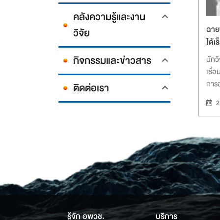
คลังความรู้และงาน
ฉาย
วิจัย
ได้เ
ให้ก
กิจกรรมและข่าวสาร
นักว
เชื่
การ
ติดต่อเรา
เวลา
2
แข็ง
รู้จัก อพวช.
บริการ