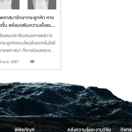
พลาสมารักษากระดูกหัก หาย
ร็วขึ้น พร้อมเสริมความแข็งแรง
ระดูก
ิจัยแดนปลาดิบเสนอศาสตร์การ
อมกระดูกหักแบบใหม่ด้วยเทคโนโลยี
ฉายพลาสมา ที่อาจช่วยลดระยะ
การรักษา พร้อมเสริมกระดูกให้
3 เม.ย. 2567
แรงขึ้นกว่าการรักษาแบบเดิม 3 เท่า
พิพิธภัณฑ์
คลังความรู้และงานวิจัย
กิจกร