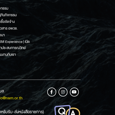
จกรรม
ิทินกิจกรรม
ดซื้อจัดจ้าง
าวสาร อพวช.
วนา
M Experience | เปิด
กประสบการณ์วิทย์
วมงานกับเรา
เมล
fo@nsm.or.th
ำหรับรับ-ส่งหนังสือราชการ)