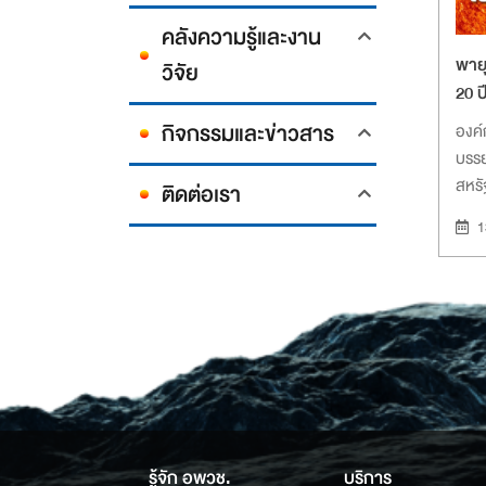
คลังความรู้และงาน
พายุ
วิจัย
20 ป
กิจกรรมและข่าวสาร
องค์
บรร
สหรั
ติดต่อเรา
สุริย
1
คาดว
10-พ
ระดั
รู้จัก อพวช.
บริการ