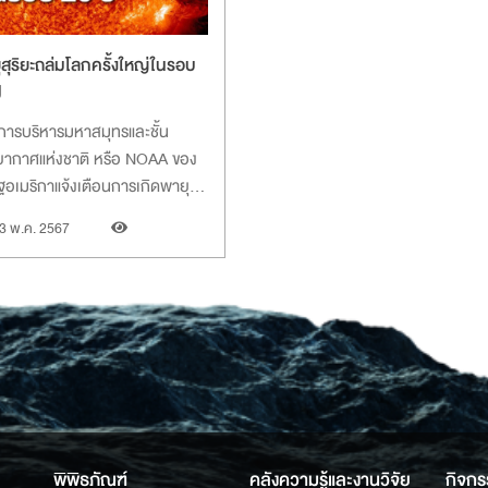
สุริยะถล่มโลกครั้งใหญ่ในรอบ
ี
การบริหารมหาสมุทรและชั้น
ยากาศแห่งชาติ หรือ NOAA ของ
ฐอเมริกาแจ้งเตือนการเกิดพายุ
ะระดับ G5 ที่เป็นระดับสูงสุด ซึ่ง
3 พ.ค. 2567
่าจะส่งผลมายังโลกตั้งแต่วันที่
ฤษภาคมนี้ และจะค่อย ๆ ลด
บลงเรื่อย ๆ
พิพิธภัณฑ์
คลังความรู้และงานวิจัย
กิจกร