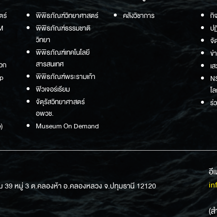
ตร์
พิพิธภัณฑ์วิทยาศาสตร์
คลังวิชาการ
กิ
M
พิพิธภัณฑ์ธรรมชาติ
ปฏ
วิทยา
จั
พิพิธภัณฑ์เทคโนโลยี
ข่
สารสนเทศ
วก
เส
พิพิธภัณฑ์พระรามเก้า
p
NS
ฟิวเจอร์เรียม
โล
จัตุรัสวิทยาศาสตร์
ร่
อพวช.
)
Museum On Demand
อี
in
ม 39 หมู่ 3 ต.คลองห้า อ.คลองหลวง จ.ปทุมธานี 12120
(ส