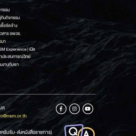
จกรรม
ิทินกิจกรรม
ดซื้อจัดจ้าง
าวสาร อพวช.
วนา
M Experience | เปิด
กประสบการณ์วิทย์
วมงานกับเรา
เมล
fo@nsm.or.th
ำหรับรับ-ส่งหนังสือราชการ)