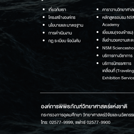
เกี่ยวกับเรา
คาราวานวิทยาศาส
โครงสร้างองค์กร
หลักสูตรอบรม NS
Academy
นโยบายและมาตรฐาน
เยี่ยมชม(จองเข้าชม)
การดำเนินงาน
สิ่งอำนวยความสะด
กฏ ระเบียบ ข้อบังคับ
NSM Sciencesho
บริการทางวิชาการ
บริการนิทรรศการ
เคลื่อนที่ (Traveling
Exhibition Service
องค์การพิพิธภัณฑ์วิทยาศาสตร์แห่งชาติ
กระทรวงการอุดมศึกษา วิทยาศาสตร์วิจัยและนวัตกรร
โทร: 02577-9999, แฟกซ์ 02577-9900