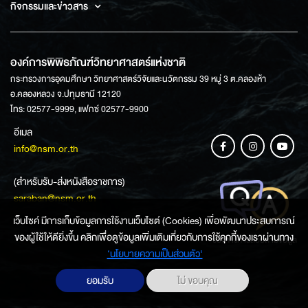
กิจกรรมและข่าวสาร
องค์การพิพิธภัณฑ์วิทยาศาสตร์แห่งชาติ
กระทรวงการอุดมศึกษา วิทยาศาสตร์วิจัยและนวัตกรรม 39 หมู่ 3 ต.คลองห้า
อ.คลองหลวง จ.ปทุมธานี 12120
โทร: 02577-9999, แฟกซ์ 02577-9900
อีเมล
info@nsm.or.th
(สำหรับรับ-ส่งหนังสือราชการ)
saraban@nsm.or.th
เว็บไซค์ มีการเก็บข้อมูลการใช้งานเว็บไซต์ (Cookies) เพื่อพัฒนาประสบการณ์
ของผู้ใช้ให้ดียิ่งขึ้น คลิกเพื่อดูข้อมูลเพิ่มเติมเกี่ยวกับการใช้คุกกี้ของเราผ่านทาง
ช่องทางการสอบถามข้อมูล
‘นโยบายความเป็นส่วนตัว'
ยอมรับ
ไม่ ขอบคุณ