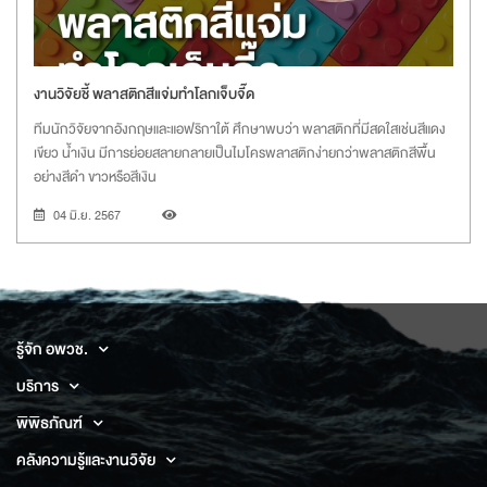
งานวิจัยชี้ พลาสติกสีแจ่มทำโลกเจ็บจี๊ด
ทีมนักวิจัยจากอังกฤษและแอฟริกาใต้ ศึกษาพบว่า พลาสติกที่มีสดใสเช่นสีแดง
เขียว น้ำเงิน มีการย่อยสลายกลายเป็นไมโครพลาสติกง่ายกว่าพลาสติกสีพื้น
อย่างสีดำ ขาวหรือสีเงิน
04 มิ.ย. 2567
รู้จัก อพวช.
บริการ
พิพิธภัณฑ์
คลังความรู้และงานวิจัย