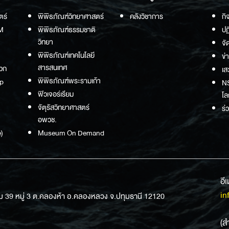
ตร์
พิพิธภัณฑ์วิทยาศาสตร์
คลังวิชาการ
กิ
M
พิพิธภัณฑ์ธรรมชาติ
ปฏ
วิทยา
จั
พิพิธภัณฑ์เทคโนโลยี
ข่
สารสนเทศ
วก
เส
พิพิธภัณฑ์พระรามเก้า
p
NS
ฟิวเจอร์เรียม
โล
จัตุรัสวิทยาศาสตร์
ร่
อพวช.
)
Museum On Demand
อี
in
ม 39 หมู่ 3 ต.คลองห้า อ.คลองหลวง จ.ปทุมธานี 12120
(ส