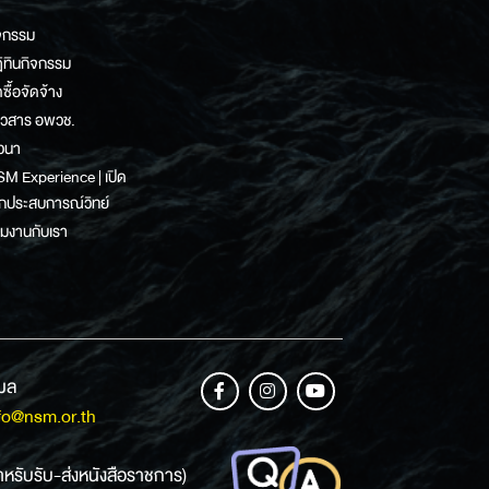
จกรรม
ิทินกิจกรรม
ดซื้อจัดจ้าง
าวสาร อพวช.
วนา
M Experience | เปิด
กประสบการณ์วิทย์
วมงานกับเรา
เมล
fo@nsm.or.th
ำหรับรับ-ส่งหนังสือราชการ)