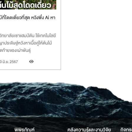
้ที่โดดเดี่ยวที่สุด หวังพึ่ง Ai หา
ิทยาลัยเซาแฮมป์ตัน ใช้เทคโนโลยี
าประดิษฐ์หวังหาเนื้อคู่ให้ต้นไม้
ุดท้ายของเผ่าพันธุ์
0 มิ.ย. 2567
พิพิธภัณฑ์
คลังความรู้และงานวิจัย
กิจกร