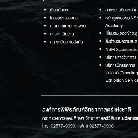
เกี่ยวกับเรา
คาราวานวิทยาศาส
โครงสร้างองค์กร
หลักสูตรอบรม NS
Academy
นโยบายและมาตรฐาน
เยี่ยมชม(จองเข้าชม)
การดำเนินงาน
สิ่งอำนวยความสะด
กฏ ระเบียบ ข้อบังคับ
NSM Sciencesho
บริการทางวิชาการ
บริการนิทรรศการ
เคลื่อนที่ (Traveling
Exhibition Service
องค์การพิพิธภัณฑ์วิทยาศาสตร์แห่งชาติ
กระทรวงการอุดมศึกษา วิทยาศาสตร์วิจัยและนวัตกรร
โทร: 02577-9999, แฟกซ์ 02577-9900