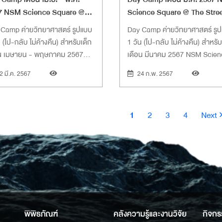
7 NSM Science Square @
Science Square @ The Stre
 Street Ratchada
Ratchada
Camp ค่ายวิทยาศาสตร์ รูปแบบ
Day Camp ค่ายวิทยาศาสตร์ รู
น (ไป-กลับ ไม่ค้างคืน) สำหรับเด็ก
1 วัน (ไป-กลับ ไม่ค้างคืน) สำหรับ
อน เมษายน - พฤษภาคม 2567
เดือน มีนาคม 2567 NSM Scie
 Science Square @ The
Square @ The Street Ratchad
2 มี.ค. 2567
24 ก.พ. 2567
et Ratchada
ination
Current
Page
Page
Page
Next
1
2
3
4
Next 
page
page
พิพิธภัณฑ์
คลังความรู้และงานวิจัย
กิจกร