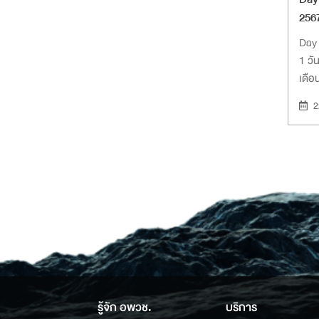
256
The
Day 
1 วั
เดื
NSM
2
Stre
Pag
รู้จัก อพวช.
บริการ