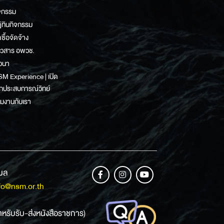
จกรรม
ิทินกิจกรรม
ดซื้อจัดจ้าง
าวสาร อพวช.
วนา
M Experience | เปิด
กประสบการณ์วิทย์
วมงานกับเรา
เมล
fo@nsm.or.th
ำหรับรับ-ส่งหนังสือราชการ)