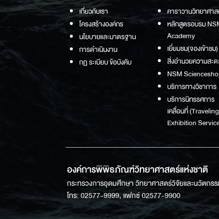
เกี่ยวกับเรา
คาราวานวิทยาศาส
โครงสร้างองค์กร
หลักสูตรอบรม NS
Academy
นโยบายและมาตรฐาน
เยี่ยมชม(จองเข้าชม)
การดำเนินงาน
สิ่งอำนวยความสะด
กฏ ระเบียบ ข้อบังคับ
NSM Sciencesho
บริการทางวิชาการ
บริการนิทรรศการ
เคลื่อนที่ (Traveling
Exhibition Service
องค์การพิพิธภัณฑ์วิทยาศาสตร์แห่งชาติ
กระทรวงการอุดมศึกษา วิทยาศาสตร์วิจัยและนวัตกรร
โทร: 02577-9999, แฟกซ์ 02577-9900