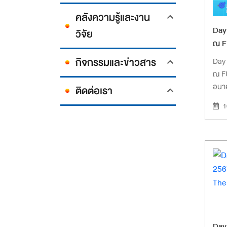
คลังความรู้และงาน
Day
วิจัย
ณ F
อนา
กิจกรรมและข่าวสาร
Day
ณ F
อนา
ติดต่อเรา
1
Day