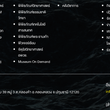
ตร์
พิพิธภัณฑ์วิทยาศาสตร์
คลังวิชาการ
กิ
M
พิพิธภัณฑ์ธรรมชาติ
ปฏ
วิทยา
จั
พิพิธภัณฑ์เทคโนโลยี
ข่
สารสนเทศ
วก
เส
พิพิธภัณฑ์พระรามเก้า
p
NS
ฟิวเจอร์เรียม
โล
จัตุรัสวิทยาศาสตร์
ร่
อพวช.
)
Museum On Demand
อี
in
ม 39 หมู่ 3 ต.คลองห้า อ.คลองหลวง จ.ปทุมธานี 12120
(ส