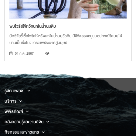
พบไวรัสไข้หวัดนกในน้ำนมดิบ
นักวิจัยชี้เชื้อไวรัสไข้หวัดนกในน้ำนมวัวดิบ มีชีวิตรอดอยู่บนอุปกรณ์รีดนมได้
นานเป็นชั่วโมง เกรงแพร่ระบาดสู่มนุษย์
01 ก.ค. 2567
รู้จัก อพวช.
บริการ
พิพิธภัณฑ์
คลังความรู้และงานวิจัย
กิจกรรมและข่าวสาร