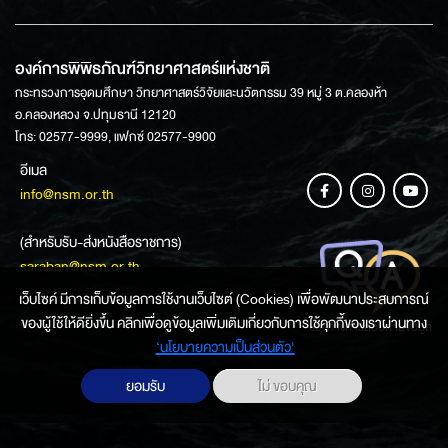
องค์การพิพิธภัณฑ์วิทยาศาสตร์แห่งชาติ
กระทรวงการอุดมศึกษา วิทยาศาสตร์วิจัยและนวัตกรรม 39 หมู่ 3 ต.คลองห้า
อ.คลองหลวง จ.ปทุมธานี 12120
โทร: 02577-9999, แฟกซ์ 02577-9900
อีเมล
info@nsm.or.th
(สำหรับรับ-ส่งหนังสือราชการ)
saraban@nsm.or.th
เว็บไซค์ มีการเก็บข้อมูลการใช้งานเว็บไซต์ (Cookies) เพื่อพัฒนาประสบการณ์
ของผู้ใช้ให้ดียิ่งขึ้น คลิกเพื่อดูข้อมูลเพิ่มเติมเกี่ยวกับการใช้คุกกี้ของเราผ่านทาง
ช่องทางการสอบถามข้อมูล
‘นโยบายความเป็นส่วนตัว'
ยอมรับ
ไม่ ขอบคุณ