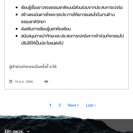
เรียนรู้เรื่องราวของธรรมชาติแบบมีส่วนร่วมจากประสบการณ์จริง
สร้างแรงบันดาลใจและจุดประกายให้เยาวชนสนใจในงานด้าน
ธรรมชาติวิทยา
ส่งเสริมการเรียนรู้นอกห้องเรียน
สนับสนุนการนำทักษะและประสบการณ์หลังจากเข้าร่วมกิจกรรมไป
ปรับใช้ให้เป็นประโยชน์ต่อไป
ผู้เข้าร่วมกิจกรรมในครั้งนี้ จะได้
19 ต.ค. 2565
Pagination
Current
Page
Next
Last
1
2
Next ›
Last »
page
page
page
รู้จัก อพวช.