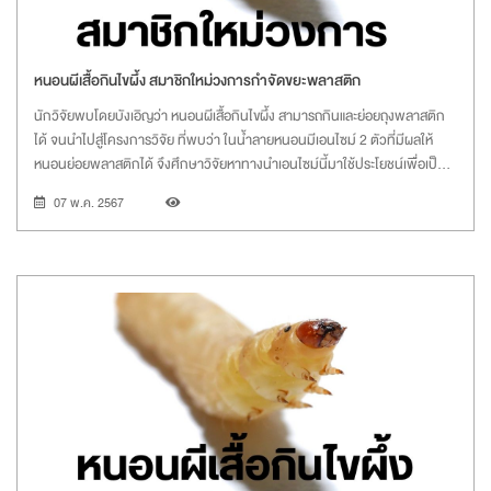
หนอนผีเสื้อกินไขผึ้ง สมาชิกใหม่วงการกำจัดขยะพลาสติก
นักวิจัยพบโดยบังเอิญว่า หนอนผีเสื้อกินไขผึ้ง สามารถกินและย่อยถุงพลาสติก
ได้ จนนำไปสู่โครงการวิจัย ที่พบว่า ในน้ำลายหนอนมีเอนไซม์ 2 ตัวที่มีผลให้
หนอนย่อยพลาสติกได้ จึงศึกษาวิจัยหาทางนำเอนไซม์นี้มาใช้ประโยชน์เพื่อเป็น
หนึ่งในเครื่องมือช่วยโลกลดขยะพลาสติก
07 พ.ค. 2567