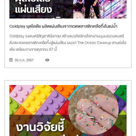
Coldplay ผุดไอเดีย ผลิตแผ่นเสียงจากขวดพลาสติกเหลือทิ้งในแม่น้ำ
Coldplay วงดนตรีสัญชาติอังกฤษ สร้างแนวคิดรักษ์โลกผ่านมุมมองวงดนตรี
ดึงขยะขวดพลาสติกเหลือทิ้งสู่แผ่นเสียง ผนวก The Ocean Cleanup สานต่อไอ
เดีย เตรียมวางขายตุลาคม 67 นี้
03 ก.ค. 2567