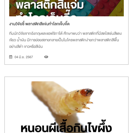
งานวิจัยชี้ พลาสติกสีแจ่มทำโลกเจ็บจี๊ด
ทีมนักวิจัยจากอังกฤษและแอฟริกาใต้ ศึกษาพบว่า พลาสติกที่มีสดใสเช่นสีแดง
เขียว น้ำเงิน มีการย่อยสลายกลายเป็นไมโครพลาสติกง่ายกว่าพลาสติกสีพื้น
อย่างสีดำ ขาวหรือสีเงิน
04 มิ.ย. 2567