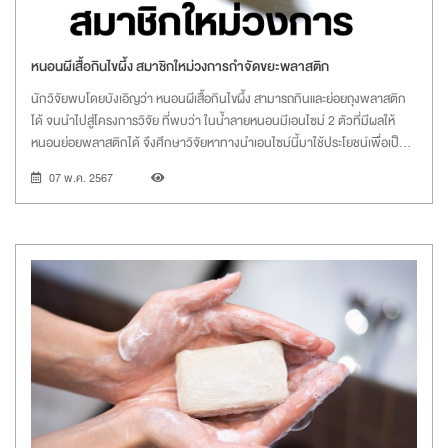
หนอนผีเสื้อกินไขผึ้ง สมาชิกใหม่วงการกำจัดขยะพลาสติก
นักวิจัยพบโดยบังเอิญว่า หนอนผีเสื้อกินไขผึ้ง สามารถกินและย่อยถุงพลาสติก
ได้ จนนำไปสู่โครงการวิจัย ที่พบว่า ในน้ำลายหนอนมีเอนไซม์ 2 ตัวที่มีผลให้
หนอนย่อยพลาสติกได้ จึงศึกษาวิจัยหาทางนำเอนไซม์นี้มาใช้ประโยชน์เพื่อเป็น
หนึ่งในเครื่องมือช่วยโลกลดขยะพลาสติก
07 พ.ค. 2567