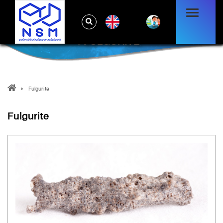
EN
FULGURITE
Fulgurite
Fulgurite