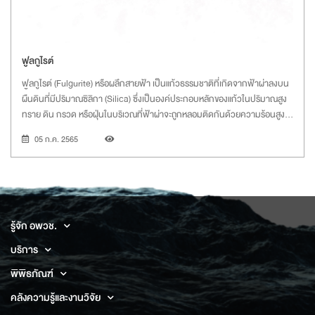
ฟูลกูไรต์
ฟูลกูไรต์ (Fulgurite) หรือผลึกสายฟ้า เป็นแก้วธรรมชาติที่เกิดจากฟ้าผ่าลงบน
ผืนดินที่มีปริมาณซิลิกา (Silica) ซึ่งเป็นองค์ประกอบหลักของแก้วในปริมาณสูง
ทราย ดิน กรวด หรือฝุ่นในบริเวณที่ฟ้าผ่าจะถูกหลอมติดกันด้วยความร้อนสูง
หลายพันองศาเซลเซียส
05 ก.ค. 2565
รู้จัก อพวช.
บริการ
พิพิธภัณฑ์
คลังความรู้และงานวิจัย