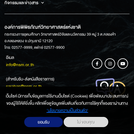
กิจกรรมและข่าวสาร
องค์การพิพิธภัณฑ์วิทยาศาสตร์แห่งชาติ
กระทรวงการอุดมศึกษา วิทยาศาสตร์วิจัยและนวัตกรรม 39 หมู่ 3 ต.คลองห้า
อ.คลองหลวง จ.ปทุมธานี 12120
โทร: 02577-9999, แฟกซ์ 02577-9900
อีเมล
info@nsm.or.th
(สำหรับรับ-ส่งหนังสือราชการ)
saraban@nsm.or.th
เว็บไซค์ มีการเก็บข้อมูลการใช้งานเว็บไซต์ (Cookies) เพื่อพัฒนาประสบการณ์
ของผู้ใช้ให้ดียิ่งขึ้น คลิกเพื่อดูข้อมูลเพิ่มเติมเกี่ยวกับการใช้คุกกี้ของเราผ่านทาง
ช่องทางการสอบถามข้อมูล
‘นโยบายความเป็นส่วนตัว'
ยอมรับ
ไม่ ขอบคุณ