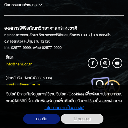
กิจกรรมและข่าวสาร
องค์การพิพิธภัณฑ์วิทยาศาสตร์แห่งชาติ
กระทรวงการอุดมศึกษา วิทยาศาสตร์วิจัยและนวัตกรรม 39 หมู่ 3 ต.คลองห้า
อ.คลองหลวง จ.ปทุมธานี 12120
โทร: 02577-9999, แฟกซ์ 02577-9900
อีเมล
info@nsm.or.th
(สำหรับรับ-ส่งหนังสือราชการ)
saraban@nsm.or.th
เว็บไซค์ มีการเก็บข้อมูลการใช้งานเว็บไซต์ (Cookies) เพื่อพัฒนาประสบการณ์
ของผู้ใช้ให้ดียิ่งขึ้น คลิกเพื่อดูข้อมูลเพิ่มเติมเกี่ยวกับการใช้คุกกี้ของเราผ่านทาง
ช่องทางการสอบถามข้อมูล
‘นโยบายความเป็นส่วนตัว'
ยอมรับ
ไม่ ขอบคุณ