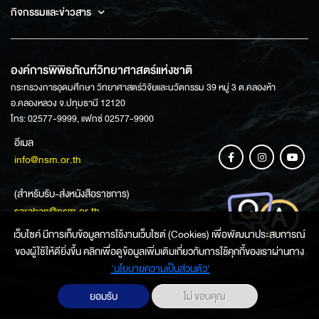
กิจกรรมและข่าวสาร
องค์การพิพิธภัณฑ์วิทยาศาสตร์แห่งชาติ
กระทรวงการอุดมศึกษา วิทยาศาสตร์วิจัยและนวัตกรรม 39 หมู่ 3 ต.คลองห้า
อ.คลองหลวง จ.ปทุมธานี 12120
โทร: 02577-9999, แฟกซ์ 02577-9900
อีเมล
info@nsm.or.th
(สำหรับรับ-ส่งหนังสือราชการ)
saraban@nsm.or.th
เว็บไซค์ มีการเก็บข้อมูลการใช้งานเว็บไซต์ (Cookies) เพื่อพัฒนาประสบการณ์
ของผู้ใช้ให้ดียิ่งขึ้น คลิกเพื่อดูข้อมูลเพิ่มเติมเกี่ยวกับการใช้คุกกี้ของเราผ่านทาง
ช่องทางการสอบถามข้อมูล
‘นโยบายความเป็นส่วนตัว'
ยอมรับ
ไม่ ขอบคุณ