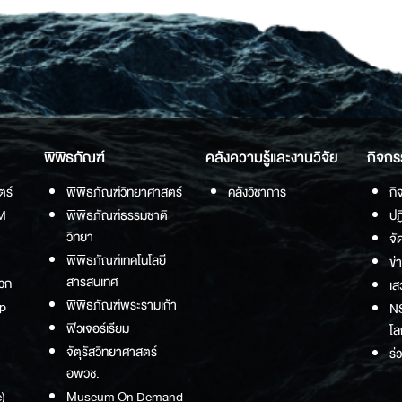
พิพิธภัณฑ์
คลังความรู้และงานวิจัย
กิจกร
ตร์
พิพิธภัณฑ์วิทยาศาสตร์
คลังวิชาการ
กิ
M
พิพิธภัณฑ์ธรรมชาติ
ปฏ
วิทยา
จั
พิพิธภัณฑ์เทคโนโลยี
ข่
สารสนเทศ
วก
เส
พิพิธภัณฑ์พระรามเก้า
p
NS
ฟิวเจอร์เรียม
โล
จัตุรัสวิทยาศาสตร์
ร่
อพวช.
)
Museum On Demand