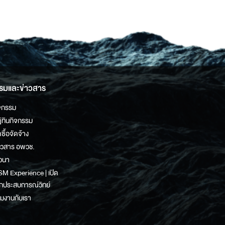
รมและข่าวสาร
จกรรม
ิทินกิจกรรม
ดซื้อจัดจ้าง
าวสาร อพวช.
วนา
M Experience | เปิด
กประสบการณ์วิทย์
วมงานกับเรา