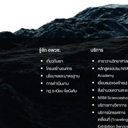
รู้จัก อพวช.
บริการ
เกี่ยวกับเรา
คาราวานวิทยาศาส
โครงสร้างองค์กร
หลักสูตรอบรม NS
Academy
นโยบายและมาตรฐาน
เยี่ยมชม(จองเข้าชม)
การดำเนินงาน
สิ่งอำนวยความสะด
กฏ ระเบียบ ข้อบังคับ
NSM Sciencesho
บริการทางวิชาการ
บริการนิทรรศการ
เคลื่อนที่ (Traveling
Exhibition Service