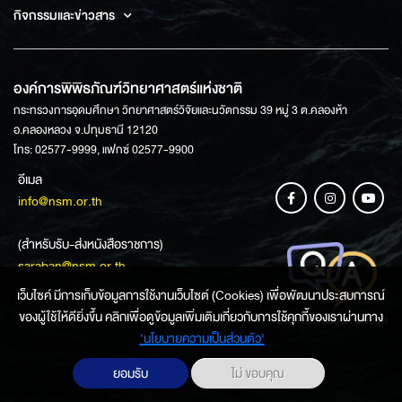
กิจกรรมและข่าวสาร
องค์การพิพิธภัณฑ์วิทยาศาสตร์แห่งชาติ
กระทรวงการอุดมศึกษา วิทยาศาสตร์วิจัยและนวัตกรรม 39 หมู่ 3 ต.คลองห้า
อ.คลองหลวง จ.ปทุมธานี 12120
โทร: 02577-9999, แฟกซ์ 02577-9900
อีเมล
info@nsm.or.th
(สำหรับรับ-ส่งหนังสือราชการ)
saraban@nsm.or.th
เว็บไซค์ มีการเก็บข้อมูลการใช้งานเว็บไซต์ (Cookies) เพื่อพัฒนาประสบการณ์
ของผู้ใช้ให้ดียิ่งขึ้น คลิกเพื่อดูข้อมูลเพิ่มเติมเกี่ยวกับการใช้คุกกี้ของเราผ่านทาง
ช่องทางการสอบถามข้อมูล
‘นโยบายความเป็นส่วนตัว'
ยอมรับ
ไม่ ขอบคุณ