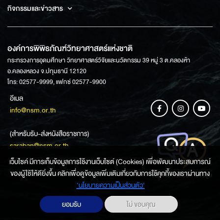
กิจกรรมและข่าวสาร
องค์การพิพิธภัณฑ์วิทยาศาสตร์แห่งชาติ
กระทรวงการอุดมศึกษา วิทยาศาสตร์วิจัยและนวัตกรรม 39 หมู่ 3 ต.คลองห้า
อ.คลองหลวง จ.ปทุมธานี 12120
โทร: 02577-9999, แฟกซ์ 02577-9900
อีเมล
info@nsm.or.th
(สำหรับรับ-ส่งหนังสือราชการ)
saraban@nsm.or.th
เว็บไซค์ มีการเก็บข้อมูลการใช้งานเว็บไซต์ (Cookies) เพื่อพัฒนาประสบการณ์
ของผู้ใช้ให้ดียิ่งขึ้น คลิกเพื่อดูข้อมูลเพิ่มเติมเกี่ยวกับการใช้คุกกี้ของเราผ่านทาง
ช่องทางการสอบถามข้อมูล
‘นโยบายความเป็นส่วนตัว'
ยอมรับ
ไม่ ขอบคุณ